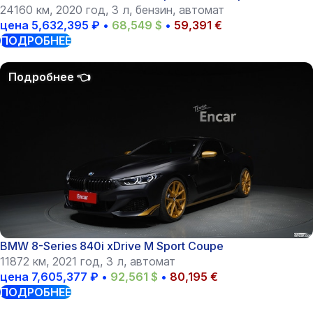
24160 км, 2020 год, 3 л, бензин, автомат
цена
5,632,395
₽
•
68,549
$
•
59,391
€
ПОДРОБНЕЕ
BMW 8-Series 840i xDrive M Sport Coupe
11872 км, 2021 год, 3 л, автомат
цена
7,605,377
₽
•
92,561
$
•
80,195
€
ПОДРОБНЕЕ