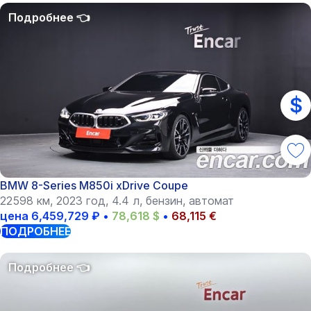
$
BMW 8-Series M850i xDrive Coupe
22598 км, 2023 год, 4.4 л, бензин, автомат
цена
6,459,729
₽
•
78,618
$
•
68,115
€
ПОДРОБНЕЕ