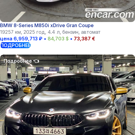
BMW 8-Series M850i xDrive Gran Coupe
19257 км, 2025 год, 4.4 л, бензин, автомат
цена
6,959,713
₽
•
84,703
$
•
73,387
€
ПОДРОБНЕЕ