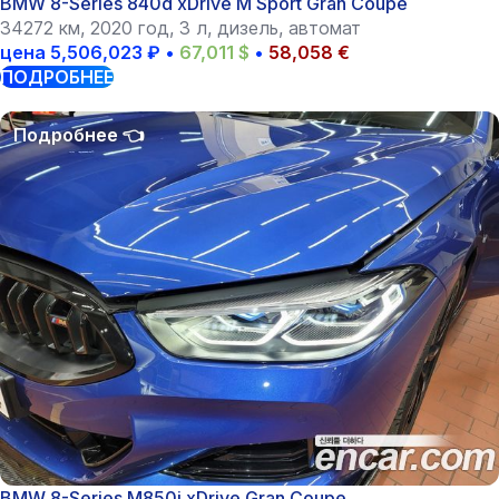
BMW 8-Series 840d xDrive M Sport Gran Coupe
34272 км, 2020 год, 3 л, дизель, автомат
цена
5,506,023
₽
•
67,011
$
•
58,058
€
ПОДРОБНЕЕ
BMW 8-Series M850i xDrive Gran Coupe