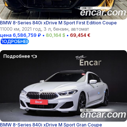
BMW 8-Series 840i xDrive M Sport First Edition Coupe
11000 км, 2021 год, 3 л, бензин, автомат
цена
6,586,759
₽
•
80,164
$
•
69,454
€
ПОДРОБНЕЕ
BMW 8-Series 840i xDrive M Sport Gran Coupe