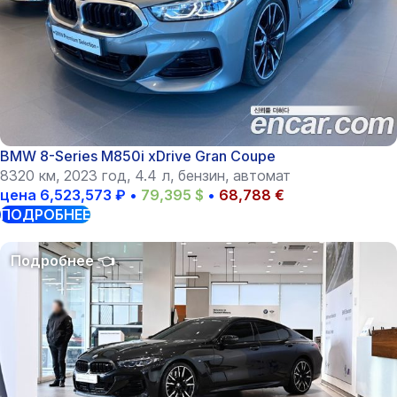
BMW 8-Series M850i xDrive Gran Coupe
8320 км, 2023 год, 4.4 л, бензин, автомат
цена
6,523,573
₽
•
79,395
$
•
68,788
€
ПОДРОБНЕЕ