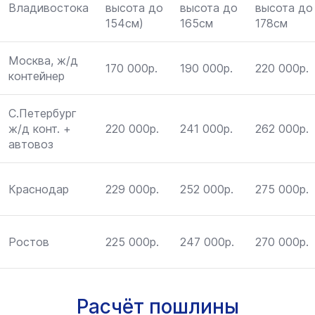
Владивостока
высота до
высота до
высота до
154см)
165см
178см
Москва, ж/д
170 000р.
190 000р.
220 000р.
контейнер
С.Петербург
ж/д конт. +
220 000р.
241 000р.
262 000р.
автовоз
Краснодар
229 000р.
252 000р.
275 000р.
Ростов
225 000р.
247 000р.
270 000р.
Расчёт пошлины