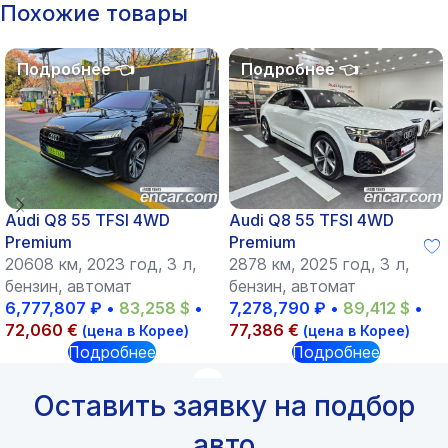
Похожие товары
Audi Q8 55 TFSI 4WD
Audi Q8 55 TFSI 4WD
Premium
Premium
20608 км, 2023 год, 3 л,
2878 км, 2025 год, 3 л,
бензин, автомат
бензин, автомат
6,777,807
₽
•
83,258
$
•
7,278,790
₽
•
89,412
$
•
72,060
€
77,386
€
(цена в Корее)
(цена в Корее)
Подробнее
Подробнее
Оставить заявку на подбор
авто