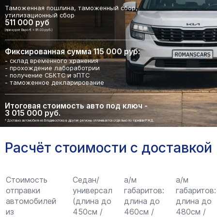
Таможенная пошлина, таможенный сбор,
утилизационный сбор
511 000 руб
(при курсе Евро € = 91.03 руб.)
Фиксированная сумма 115 000 руб:
- склад временного хранения
- прохождение лабоработрии
- получение СБКТС и эПТС
- таможенное декларирование
Итоговая стоимость авто под ключ -
3 015 000 руб.
* Доставка автомобиля из Владивостока в другие регионы оплачивается отдельно по тарифам РЖД.
Расчёт стоимости с доставкой
Стоимость
Седан/
а/м
а/м
отправки
универсал
габаритов:
габаритов:
автомобилей
(длина до
длина до
длина до
из
450см /
460см /
480см /