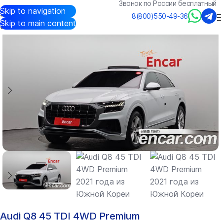
Звонок по России бесплатный
Skip to navigation
Авто из Кореи
/
Каталог
/
Audi
/
Q8
8(800)550-49-36
Skip to main content
Audi Q8 45 TDI 4WD Premium