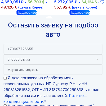
4,659,051
₽
•
56,703
$
•
5,272,095
₽
•
64,164
$
•
49,128
€
55,592
€
(цена в Корее)
(цена в Корее)
Подробнее
Подробнее
Оставить заявку на подбор
авто
Я даю согласие на обработку моих
персональных данных ИП Сурневу Р.Н., ИНН
250818251682, ОГРНИП 318784700269838 в целях
обработки заявки и связи со мной.
Политика
конфиденциальности
.*
Я согласен получать рекламные предложения по email/