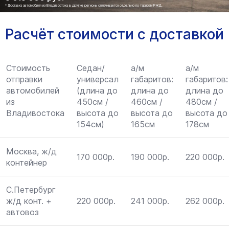
* Доставка автомобиля из Владивостока в другие регионы оплачивается отдельно по тарифам РЖД.
Расчёт стоимости с доставкой
Стоимость
Седан/
а/м
а/м
отправки
универсал
габаритов:
габаритов:
автомобилей
(длина до
длина до
длина до
из
450см /
460см /
480см /
Владивостока
высота до
высота до
высота до
154см)
165см
178см
Москва, ж/д
170 000р.
190 000р.
220 000р.
контейнер
С.Петербург
ж/д конт. +
220 000р.
241 000р.
262 000р.
автовоз