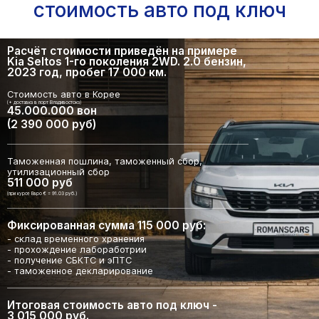
стоимость авто под ключ
Расчёт стоимости приведён на примере
Kia Seltos 1-го поколения 2WD. 2.0 бензин,
2023 год, пробег 17 000 км.
Стоимость авто в Корее
(+ доставка в порт Владивостока)
45.000.000 вон
(2 390 000 руб)
Таможенная пошлина, таможенный сбор,
утилизационный сбор
511 000 руб
(при курсе Евро € = 91.03 руб.)
Фиксированная сумма 115 000 руб:
- склад временного хранения
- прохождение лабоработрии
- получение СБКТС и эПТС
- таможенное декларирование
Итоговая стоимость авто под ключ -
3 015 000 руб.