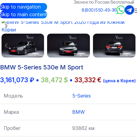
Звонок по России бесплатный
Skip to navigation
Авто из Кореи
/
Каталог
/
BMW
/
5-Series
8(800)550-49-36
Skip to main content
BMW 5-Series 530e M Sport
3,161,073
₽
•
38,472
$
•
33,332
€
(цена в Корее)
Модель
5-Series
Марка
BMW
Пробег
93862 км