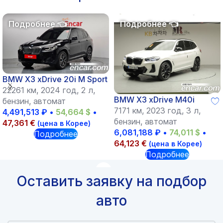
BMW X3 xDrive 20i M Sport
22261 км, 2024 год, 2 л,
BMW X3 xDrive M40i
бензин, автомат
7171 км, 2023 год, 3 л,
4,491,513
₽
•
54,664
$
•
бензин, автомат
47,361
€
(цена в Корее)
6,081,188
₽
•
74,011
$
•
Подробнее
64,123
€
(цена в Корее)
Подробнее
Оставить заявку на подбор
авто