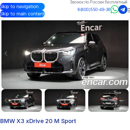
Звонок по России бесплатный
Skip to navigation
Авто из Кореи
/
Каталог
/
BMW
/
X3
8(800)550-49-36
Skip to main content
BMW X3 xDrive 20 M Sport