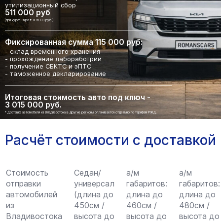
утилизационный сбор
511 000 руб
(при курсе Евро € = 91.03 руб.)
Фиксированная сумма 115 000 руб:
- склад временного хранения
- прохождение лабоработрии
- получение СБКТС и эПТС
- таможенное декларирование
Итоговая стоимость авто под ключ -
3 015 000 руб.
* Доставка автомобиля из Владивостока в другие регионы оплачивается отдельно по тарифам РЖД.
Расчёт стоимости с доставкой
Стоимость
Седан/
а/м
а/м
отправки
универсал
габаритов:
габаритов:
автомобилей
(длина до
длина до
длина до
из
450см /
460см /
480см /
Владивостока
высота до
высота до
высота до