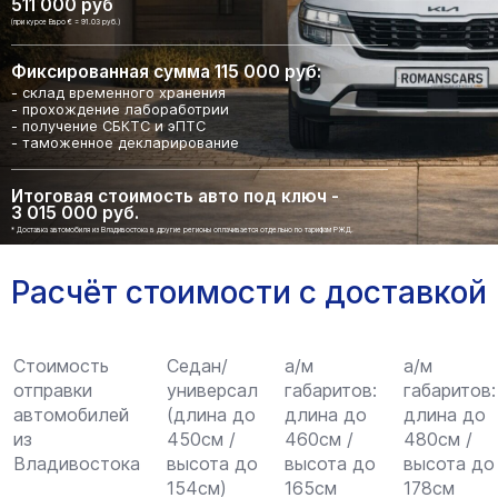
511 000 руб
(при курсе Евро € = 91.03 руб.)
Фиксированная сумма 115 000 руб:
- склад временного хранения
- прохождение лабоработрии
- получение СБКТС и эПТС
- таможенное декларирование
Итоговая стоимость авто под ключ -
3 015 000 руб.
* Доставка автомобиля из Владивостока в другие регионы оплачивается отдельно по тарифам РЖД.
Расчёт стоимости с доставкой
Стоимость
Седан/
а/м
а/м
отправки
универсал
габаритов:
габаритов:
автомобилей
(длина до
длина до
длина до
из
450см /
460см /
480см /
Владивостока
высота до
высота до
высота до
154см)
165см
178см