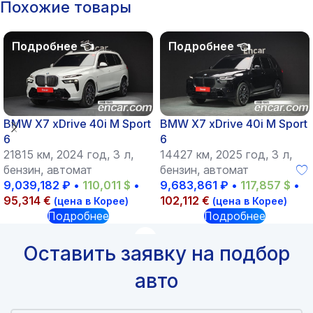
Похожие товары
BMW X7 xDrive 40i M Sport
BMW X7 xDrive 40i M Sport
6
6
21815 км, 2024 год, 3 л,
14427 км, 2025 год, 3 л,
бензин, автомат
бензин, автомат
9,039,182
₽
•
110,011
$
•
9,683,861
₽
•
117,857
$
•
95,314
€
102,112
€
(цена в Корее)
(цена в Корее)
Подробнее
Подробнее
Оставить заявку на подбор
авто