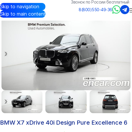
Звонок по России бесплатный
Skip to navigation
Авто из Кореи
/
Каталог
/
BMW
/
X7
8(800)550-49-36
Skip to main content
BMW X7 xDrive 40i Design Pure Excellence 6