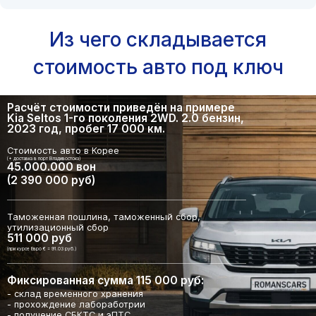
Из чего складывается
стоимость авто под ключ
Расчёт стоимости приведён на примере
Kia Seltos 1-го поколения 2WD. 2.0 бензин,
2023 год, пробег 17 000 км.
Стоимость авто в Корее
(+ доставка в порт Владивостока)
45.000.000 вон
(2 390 000 руб)
Таможенная пошлина, таможенный сбор,
утилизационный сбор
511 000 руб
(при курсе Евро € = 91.03 руб.)
Фиксированная сумма 115 000 руб:
- склад временного хранения
- прохождение лабоработрии
- получение СБКТС и эПТС