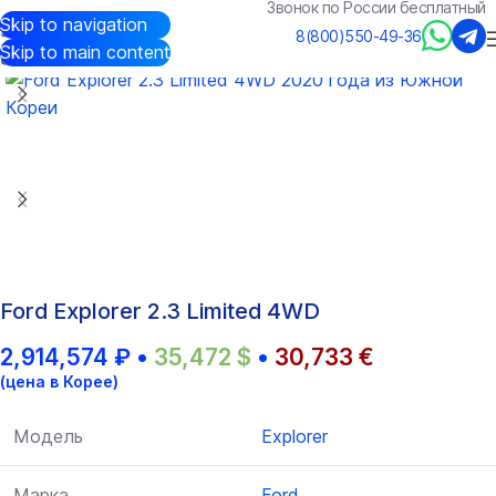
Звонок по России бесплатный
Skip to navigation
Авто из Кореи
/
Каталог
/
Ford
/
Explorer
8(800)550-49-36
Skip to main content
Ford Explorer 2.3 Limited 4WD
2,914,574
₽
•
35,472
$
•
30,733
€
(цена в Корее)
Модель
Explorer
Марка
Ford