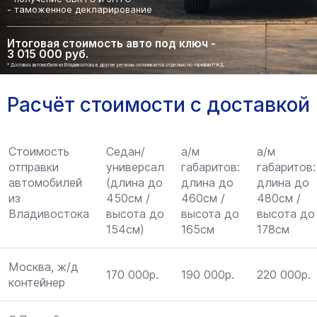
- таможенное декларирование
Итоговая стоимость авто под ключ -
3 015 000 руб.
* Доставка автомобиля из Владивостока в другие регионы оплачивается отдельно по тарифам РЖД.
Расчёт стоимости с доставкой
Стоимость
Седан/
а/м
а/м
отправки
универсал
габаритов:
габаритов:
автомобилей
(длина до
длина до
длина до
из
450см /
460см /
480см /
Владивостока
высота до
высота до
высота до
154см)
165см
178см
Москва, ж/д
170 000р.
190 000р.
220 000р.
контейнер