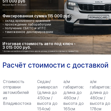
511 000 руб
(при курсе Евро € = 91.03 руб.)
Фиксированная сумма 115 000 руб:
- склад временного хранения
- прохождение лабоработрии
- получение СБКТС и эПТС
- таможенное декларирование
Итоговая стоимость авто под ключ -
3 015 000 руб.
* Доставка автомобиля из Владивостока в другие регионы оплачивается отдельно по тарифам РЖД.
Расчёт стоимости с доставкой
Стоимость
Седан/
а/м
а/м
отправки
универсал
габаритов:
габаритов:
автомобилей
(длина до
длина до
длина до
из
450см /
460см /
480см /
Владивостока
высота до
высота до
высота до
154см)
165см
178см