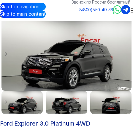
Звонок по России бесплатный
Skip to navigation
Авто из Кореи
/
Каталог
/
Ford
/
Explorer
8(800)550-49-36
Skip to main content
Ford Explorer 3.0 Platinum 4WD