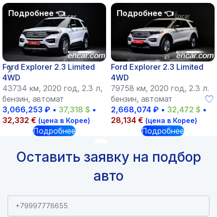
Ford Explorer 2.3 Limited
Ford Explorer 2.3 Limited
4WD
4WD
43734 км, 2020 год, 2.3 л,
79758 км, 2020 год, 2.3 л,
бензин, автомат
бензин, автомат
3,066,253
₽
•
37,318
$
•
2,668,074
₽
•
32,472
$
•
32,332
€
28,134
€
(цена в Корее)
(цена в Корее)
Подробнее
Подробнее
Оставить заявку на подбор
авто