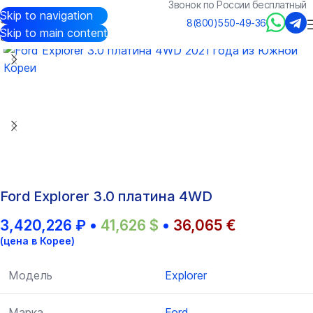
Звонок по России бесплатный
Skip to navigation
Авто из Кореи
/
Каталог
/
Ford
/
Explorer
8(800)550-49-36
Skip to main content
Ford Explorer 3.0 платина 4WD
3,420,226
₽
•
41,626
$
•
36,065
€
(цена в Корее)
Модель
Explorer
Марка
Ford