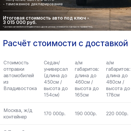
- таможенное декларирование
Итоговая стоимость авто под ключ -
3 015 000 руб.
* Доставка автомобиля из Владивостока в другие регионы оплачивается отдельно по тарифам РЖД.
Расчёт стоимости с доставкой
Стоимость
Седан/
а/м
а/м
отправки
универсал
габаритов:
габаритов:
автомобилей
(длина до
длина до
длина до
из
450см /
460см /
480см /
Владивостока
высота до
высота до
высота до
154см)
165см
178см
Москва, ж/д
170 000р.
190 000р.
220 000р.
контейнер