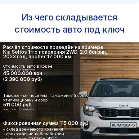
Из чего складывается
стоимость авто под ключ
Расчёт стоимости приведён на примере
Kia Seltos 1-го поколения 2WD. 2.0 бензин,
2023 год, пробег 17 000 км.
Стоимость авто в Корее
(+ доставка в порт Владивостока)
45.000.000 вон
(2 390 000 руб)
Таможенная пошлина, таможенный сбор,
утилизационный сбор
511 000 руб
(при курсе Евро € = 91.03 руб.)
Фиксированная сумма 115 000 руб:
- склад временного хранения
- прохождение лабоработрии
- получение СБКТС и эПТС