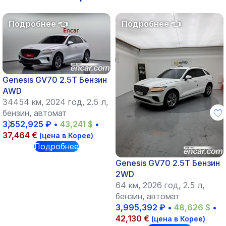
Genesis GV70 2.5T Бензин
AWD
34454 км, 2024 год, 2.5 л,
бензин, автомат
3,552,925
₽
•
43,241
$
•
37,464
€
(цена в Корее)
Подробнее
Genesis GV70 2.5T Бензин
2WD
64 км, 2026 год, 2.5 л,
бензин, автомат
3,995,392
₽
•
48,626
$
•
42,130
€
(цена в Корее)