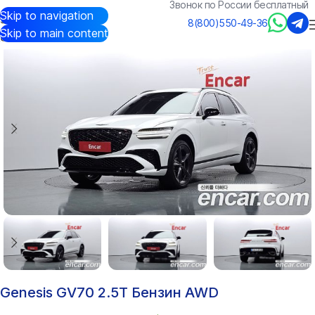
Звонок по России бесплатный
Skip to navigation
Авто из Кореи
/
Каталог
/
Genesis
/
GV70
8(800)550-49-36
Skip to main content
Genesis GV70 2.5T Бензин AWD