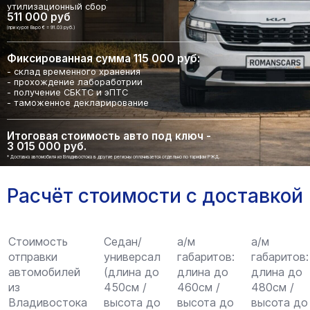
утилизационный сбор
511 000 руб
(при курсе Евро € = 91.03 руб.)
Фиксированная сумма 115 000 руб:
- склад временного хранения
- прохождение лабоработрии
- получение СБКТС и эПТС
- таможенное декларирование
Итоговая стоимость авто под ключ -
3 015 000 руб.
* Доставка автомобиля из Владивостока в другие регионы оплачивается отдельно по тарифам РЖД.
Расчёт стоимости с доставкой
Стоимость
Седан/
а/м
а/м
отправки
универсал
габаритов:
габаритов:
автомобилей
(длина до
длина до
длина до
из
450см /
460см /
480см /
Владивостока
высота до
высота до
высота до