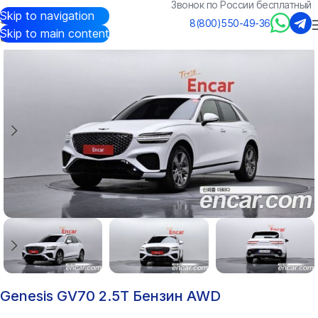
Звонок по России бесплатный
Skip to navigation
Авто из Кореи
/
Каталог
/
Genesis
/
GV70
8(800)550-49-36
Skip to main content
Genesis GV70 2.5T Бензин AWD