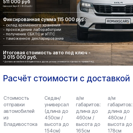
511 000 руб
(при курсе Евро € = 91.03 руб.)
Фиксированная сумма 115 000 руб:
- склад временного хранения
- прохождение лабоработрии
- получение СБКТС и эПТС
- таможенное декларирование
Итоговая стоимость авто под ключ -
3 015 000 руб.
* Доставка автомобиля из Владивостока в другие регионы оплачивается отдельно по тарифам РЖД.
Расчёт стоимости с доставкой
Стоимость
Седан/
а/м
а/м
отправки
универсал
габаритов:
габаритов:
автомобилей
(длина до
длина до
длина до
из
450см /
460см /
480см /
Владивостока
высота до
высота до
высота до
154см)
165см
178см