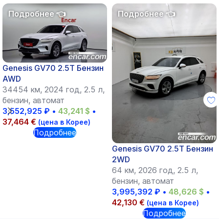
Genesis GV70 2.5T Бензин
AWD
34454 км, 2024 год, 2.5 л,
бензин, автомат
3,552,925
₽
•
43,241
$
•
37,464
€
(цена в Корее)
Подробнее
Genesis GV70 2.5T Бензин
2WD
64 км, 2026 год, 2.5 л,
бензин, автомат
3,995,392
₽
•
48,626
$
•
42,130
€
(цена в Корее)
Подробнее