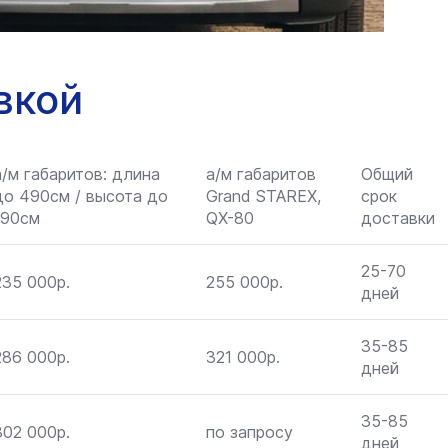
вкой
а/м габаритов: длина
а/м габаритов
Общий
до 490см / высота до
Grand STAREX,
срок
190см
QX-80
доставки
25-70
235 000р.
255 000р.
дней
35-85
286 000р.
321 000р.
дней
35-85
302 000р.
по запросу
дней