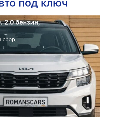
вто под ключ
 2.0 бензин,
 сбор,