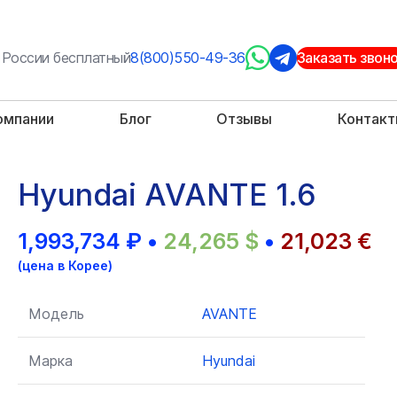
 России бесплатный
8(800)550-49-36
Заказать звон
омпании
Блог
Отзывы
Контак
Hyundai AVANTE 1.6
1,993,734
₽
•
24,265
$
•
21,023
€
(цена в Корее)
Модель
AVANTE
Марка
Hyundai