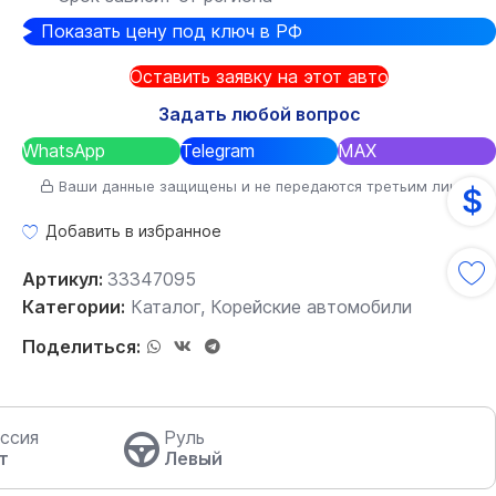
Показать цену под ключ в РФ
Оставить заявку на этот авто
Задать любой вопрос
WhatsApp
Telegram
MAX
Ваши данные защищены и не передаются третьим лицам
$
Добавить в избранное
Артикул:
33347095
Категории:
Каталог
,
Корейские автомобили
Поделиться:
ссия
Руль
т
Левый