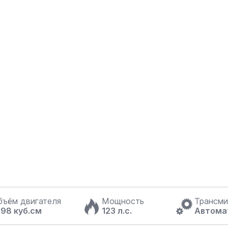
бъём двигателя
Мощность
Трансми
598 куб.см
123 л.с.
Автома