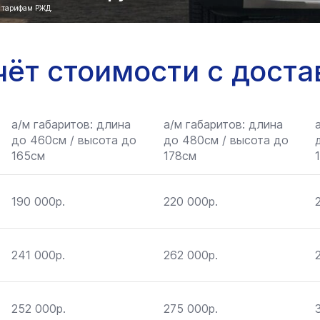
о тарифам РЖД.
чёт стоимости с доста
а/м габаритов: длина
а/м габаритов: длина
до 460см / высота до
до 480см / высота до
165см
178см
190 000р.
220 000р.
241 000р.
262 000р.
252 000р.
275 000р.