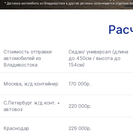
* Доставка автомобиля из Владивостока в другие регионы оплачивается отдельно п
Рас
Стоимость отправки
Седан/ универсал (длина
автомобилей из
до 450см / высота до
Владивостока
154см)
Москва, ж/д контейнер
170 000р.
С.Петербург ж/д конт. +
220 000р.
автовоз
Краснодар
229 000р.