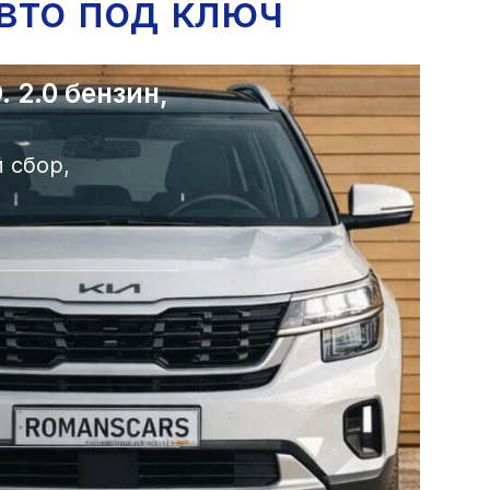
вто под ключ
 2.0 бензин,
 сбор,