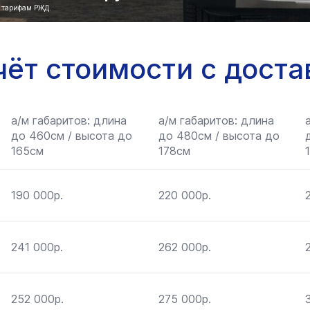
о тарифам РЖД.
чёт стоимости с доста
а/м габаритов: длина
а/м габаритов: длина
до 460см / высота до
до 480см / высота до
165см
178см
190 000р.
220 000р.
241 000р.
262 000р.
252 000р.
275 000р.