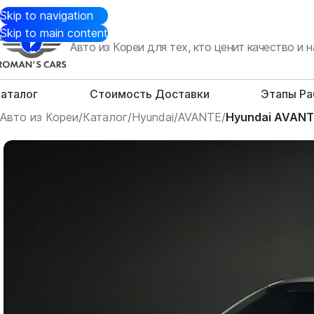
Skip to navigation
Skip to main content
Авто из Кореи для тех, кто ценит качество и
аталог
Стоимость Доставки
Этапы Р
Авто из Кореи
/
Каталог
/
Hyundai
/
AVANTE
/
Hyundai AVANTE