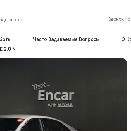
Звонок по
 надежность
аботы
Часто Задаваемые Вопросы
О К
 2.0 N