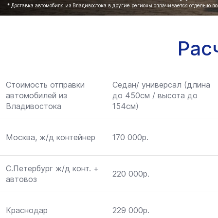
* Доставка автомобиля из Владивостока в другие регионы оплачивается отдельно п
Рас
Стоимость отправки
Седан/ универсал (длина
автомобилей из
до 450см / высота до
Владивостока
154см)
Москва, ж/д контейнер
170 000р.
С.Петербург ж/д конт. +
220 000р.
автовоз
Краснодар
229 000р.