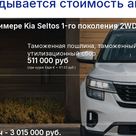
адывается стоимость а
ере Kia Seltos 1-го поколения 2WD.
Таможенная пошлина, таможенный
утилизационный сбор
511 000 руб
(при курсе Евро € = 91.03 руб.)
- 3 015 000 руб.