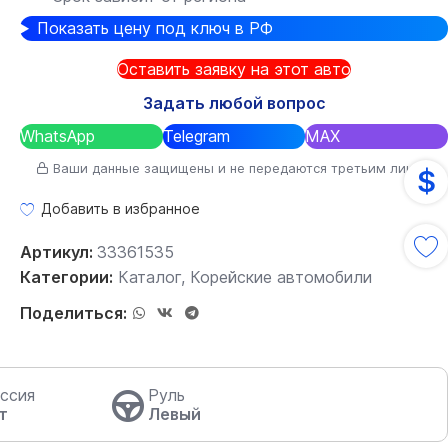
Показать цену под ключ в РФ
Оставить заявку на этот авто
Задать любой вопрос
WhatsApp
Telegram
MAX
Ваши данные защищены и не передаются третьим лицам
$
Добавить в избранное
Артикул:
33361535
Категории:
Каталог
,
Корейские автомобили
Поделиться:
ссия
Руль
т
Левый