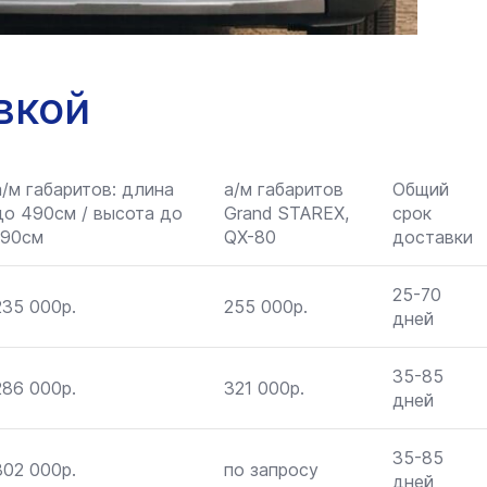
вкой
а/м габаритов: длина
а/м габаритов
Общий
до 490см / высота до
Grand STAREX,
срок
190см
QX-80
доставки
25-70
235 000р.
255 000р.
дней
35-85
286 000р.
321 000р.
дней
35-85
302 000р.
по запросу
дней