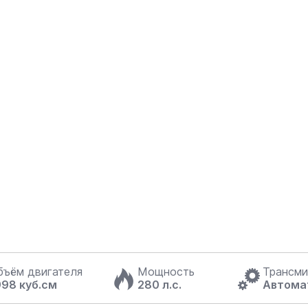
бъём двигателя
Мощность
Трансми
998 куб.см
280 л.с.
Автома