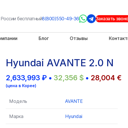
 России бесплатный
8(800)550-49-36
Заказать звон
омпании
Блог
Отзывы
Контак
Hyundai AVANTE 2.0 N
2,633,993
₽
•
32,356
$
•
28,004
€
(цена в Корее)
Модель
AVANTE
Марка
Hyundai