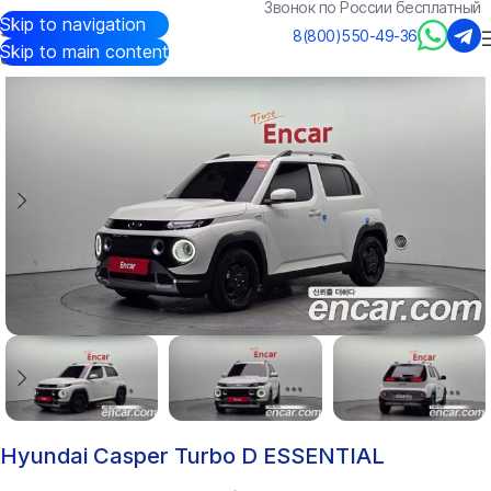
Звонок по России бесплатный
Skip to navigation
Авто из Кореи
/
Каталог
/
Hyundai
/
Casper
8(800)550-49-36
Skip to main content
Hyundai Casper Turbo D ESSENTIAL