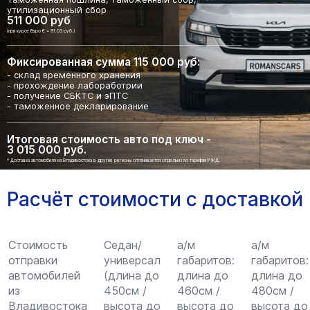
утилизационный сбор
511 000 руб
(при курсе Евро € = 91.03 руб.)
Фиксированная сумма 115 000 руб:
- склад временного хранения
- прохождение лабоработрии
- получение СБКТС и эПТС
- таможенное декларирование
Итоговая стоимость авто под ключ -
3 015 000 руб.
* Доставка автомобиля из Владивостока в другие регионы оплачивается отдельно по тарифам РЖД.
Расчёт стоимости с доставкой
Стоимость
Седан/
а/м
а/м
отправки
универсал
габаритов:
габаритов:
автомобилей
(длина до
длина до
длина до
из
450см /
460см /
480см /
Владивостока
высота до
высота до
высота до