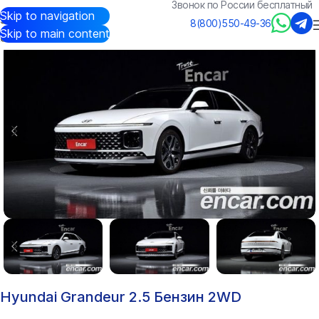
Звонок по России бесплатный
Skip to navigation
Авто из Кореи
/
Каталог
/
Hyundai
/
Grandeur
8(800)550-49-36
Skip to main content
Hyundai Grandeur 2.5 Бензин 2WD