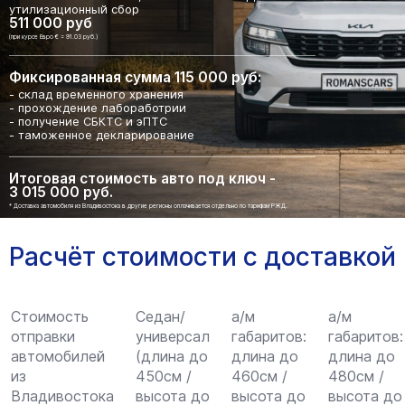
утилизационный сбор
511 000 руб
(при курсе Евро € = 91.03 руб.)
Фиксированная сумма 115 000 руб:
- склад временного хранения
- прохождение лабоработрии
- получение СБКТС и эПТС
- таможенное декларирование
Итоговая стоимость авто под ключ -
3 015 000 руб.
* Доставка автомобиля из Владивостока в другие регионы оплачивается отдельно по тарифам РЖД.
Расчёт стоимости с доставкой
Стоимость
Седан/
а/м
а/м
отправки
универсал
габаритов:
габаритов:
автомобилей
(длина до
длина до
длина до
из
450см /
460см /
480см /
Владивостока
высота до
высота до
высота до