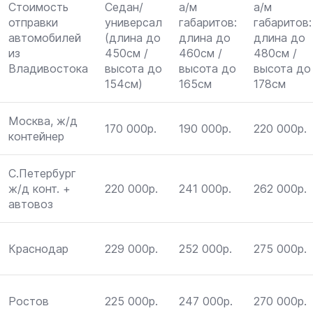
Стоимость
Седан/
а/м
а/м
отправки
универсал
габаритов:
габаритов:
автомобилей
(длина до
длина до
длина до
из
450см /
460см /
480см /
Владивостока
высота до
высота до
высота до
154см)
165см
178см
Москва, ж/д
170 000р.
190 000р.
220 000р.
контейнер
С.Петербург
ж/д конт. +
220 000р.
241 000р.
262 000р.
автовоз
Краснодар
229 000р.
252 000р.
275 000р.
Ростов
225 000р.
247 000р.
270 000р.