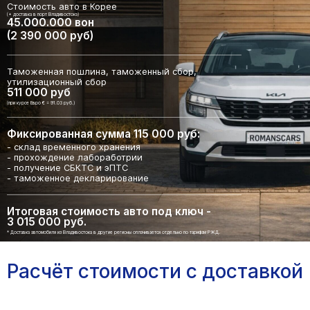
Стоимость авто в Корее
(+ доставка в порт Владивостока)
45.000.000 вон
(2 390 000 руб)
Таможенная пошлина, таможенный сбор,
утилизационный сбор
511 000 руб
(при курсе Евро € = 91.03 руб.)
Фиксированная сумма 115 000 руб:
- склад временного хранения
- прохождение лабоработрии
- получение СБКТС и эПТС
- таможенное декларирование
Итоговая стоимость авто под ключ -
3 015 000 руб.
* Доставка автомобиля из Владивостока в другие регионы оплачивается отдельно по тарифам РЖД.
Расчёт стоимости с доставкой