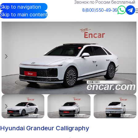
Звонок по России бесплатный
Skip to navigation
Авто из Кореи
/
Каталог
/
Hyundai
/
Grandeur
8(800)550-49-36
Skip to main content
Hyundai Grandeur Calligraphy