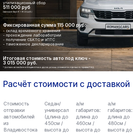
утилизационный сбор
511 000 руб
(при курсе Евро € = 91.03 руб.)
Фиксированная сумма 115 000 руб:
- склад временного хранения
- прохождение лабоработрии
- получение СБКТС и эПТС
- таможенное декларирование
Итоговая стоимость авто под ключ -
3 015 000 руб.
* Доставка автомобиля из Владивостока в другие регионы оплачивается отдельно по тарифам РЖД.
Расчёт стоимости с доставкой
Стоимость
Седан/
а/м
а/м
отправки
универсал
габаритов:
габаритов:
автомобилей
(длина до
длина до
длина до
из
450см /
460см /
480см /
Владивостока
высота до
высота до
высота до