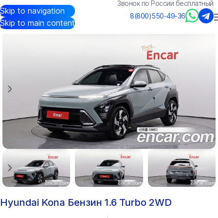
Звонок по России бесплатный
Skip to navigation
Авто из Кореи
/
Каталог
/
Hyundai
/
Kona
8(800)550-49-36
Skip to main content
Hyundai Kona Бензин 1.6 Turbo 2WD