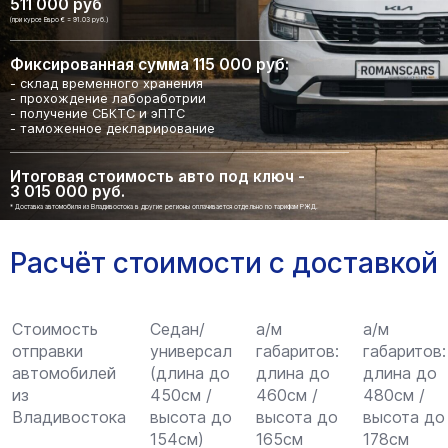
511 000 руб
(при курсе Евро € = 91.03 руб.)
Фиксированная сумма 115 000 руб:
- склад временного хранения
- прохождение лабоработрии
- получение СБКТС и эПТС
- таможенное декларирование
Итоговая стоимость авто под ключ -
3 015 000 руб.
* Доставка автомобиля из Владивостока в другие регионы оплачивается отдельно по тарифам РЖД.
Расчёт стоимости с доставкой
Стоимость
Седан/
а/м
а/м
отправки
универсал
габаритов:
габаритов:
автомобилей
(длина до
длина до
длина до
из
450см /
460см /
480см /
Владивостока
высота до
высота до
высота до
154см)
165см
178см