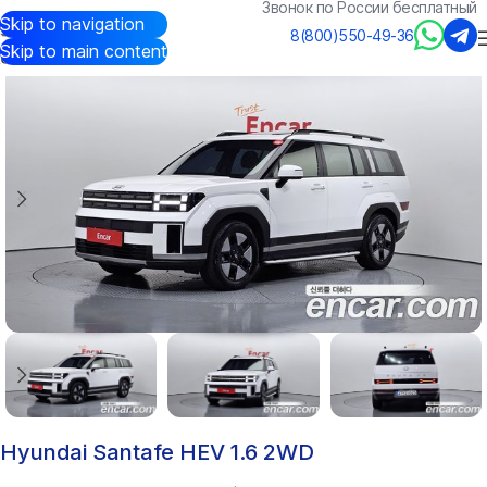
Звонок по России бесплатный
Skip to navigation
Авто из Кореи
/
Каталог
/
Hyundai
/
Santafe
8(800)550-49-36
Skip to main content
Hyundai Santafe HEV 1.6 2WD