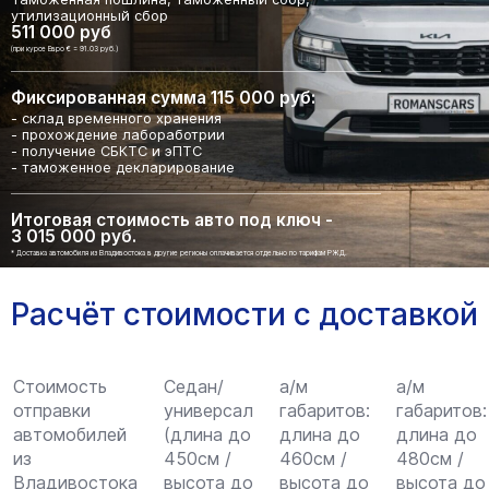
утилизационный сбор
511 000 руб
(при курсе Евро € = 91.03 руб.)
Фиксированная сумма 115 000 руб:
- склад временного хранения
- прохождение лабоработрии
- получение СБКТС и эПТС
- таможенное декларирование
Итоговая стоимость авто под ключ -
3 015 000 руб.
* Доставка автомобиля из Владивостока в другие регионы оплачивается отдельно по тарифам РЖД.
Расчёт стоимости с доставкой
Стоимость
Седан/
а/м
а/м
отправки
универсал
габаритов:
габаритов:
автомобилей
(длина до
длина до
длина до
из
450см /
460см /
480см /
Владивостока
высота до
высота до
высота до