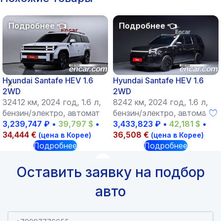
Hyundai Santafe HEV 1.6
Hyundai Santafe HEV 1.6
2WD
2WD
32412 км, 2024 год, 1.6 л,
8242 км, 2024 год, 1.6 л,
бензин/электро, автомат
бензин/электро, автомат
3,239,747
₽
•
39,797
$
•
3,433,823
₽
•
42,181
$
•
34,444
€
36,508
€
(цена в Корее)
(цена в Корее)
Подробнее
Подробнее
Оставить заявку на подбор
авто