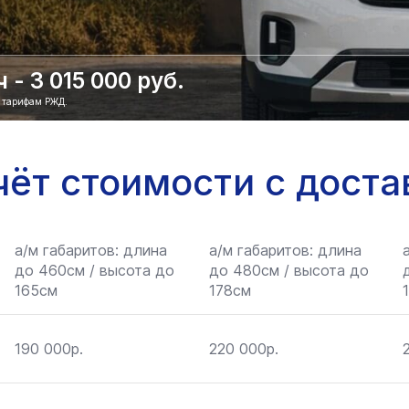
- 3 015 000 руб.
о тарифам РЖД.
чёт стоимости с доста
а/м габаритов: длина
а/м габаритов: длина
до 460см / высота до
до 480см / высота до
165см
178см
190 000р.
220 000р.