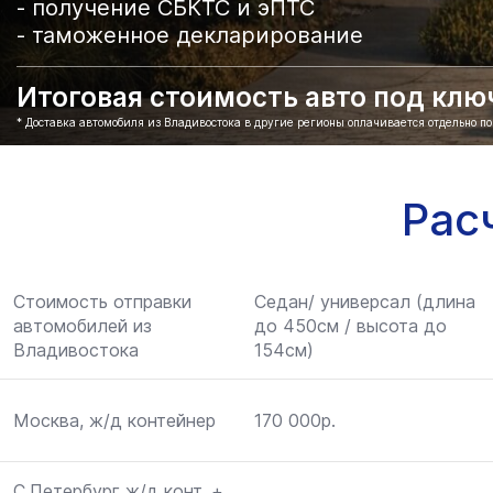
- получение СБКТС и эПТС
- таможенное декларирование
Итоговая стоимость авто под ключ 
* Доставка автомобиля из Владивостока в другие регионы оплачивается отдельно п
Рас
Стоимость отправки
Седан/ универсал (длина
автомобилей из
до 450см / высота до
Владивостока
154см)
Москва, ж/д контейнер
170 000р.
С.Петербург ж/д конт. +