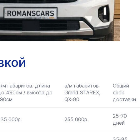
вкой
а/м габаритов: длина
а/м габаритов
Общий
до 490см / высота до
Grand STAREX,
срок
190см
QX-80
доставки
25-70
235 000р.
255 000р.
дней
35-85