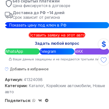
Без скрытых платежей
Цена фиксируется в договоре
Доставка до РФ ~14 дней
Срок зависит от региона
Показать цену под ключ в РФ
Оставить заявку на этот авто
$
Задать любой вопрос
WhatsApp
Telegram
MAX
Ваши данные защищены и не передаются третьим лицам
Добавить в избранное
Артикул:
41324098
Категории:
Каталог
,
Корейские автомобили
,
Новые
авто
Поделиться: