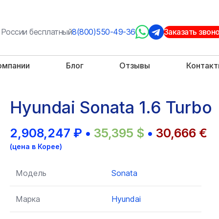
 России бесплатный
8(800)550-49-36
Заказать звон
омпании
Блог
Отзывы
Контак
Hyundai Sonata 1.6 Turbo
2,908,247
₽
•
35,395
$
•
30,666
€
(цена в Корее)
Модель
Sonata
Марка
Hyundai