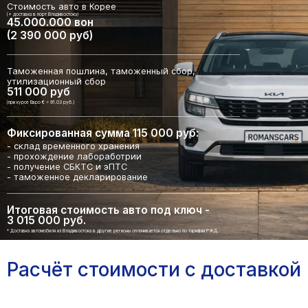
Стоимость авто в Корее
(+ доставка в порт Владивостока)
45.000.000 вон
(2 390 000 руб)
Таможенная пошлина, таможенный сбор,
утилизационный сбор
511 000 руб
(при курсе Евро € = 91.03 руб.)
Фиксированная сумма 115 000 руб:
- склад временного хранения
- прохождение лабоработрии
- получение СБКТС и эПТС
- таможенное декларирование
Итоговая стоимость авто под ключ -
3 015 000 руб.
* Доставка автомобиля из Владивостока в другие регионы оплачивается отдельно по тарифам РЖД.
Расчёт стоимости с доставкой