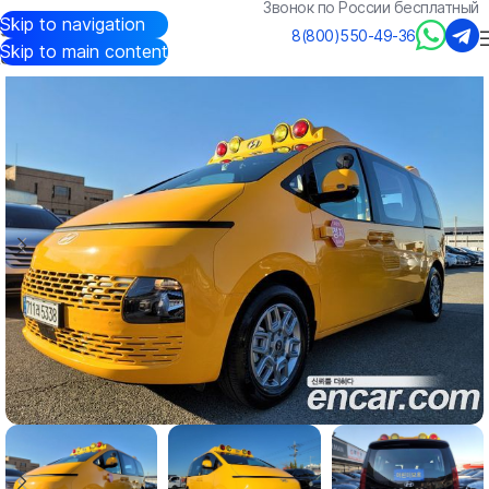
Звонок по России бесплатный
Skip to navigation
Авто из Кореи
/
Каталог
/
Hyundai
/
Staria
8(800)550-49-36
Skip to main content