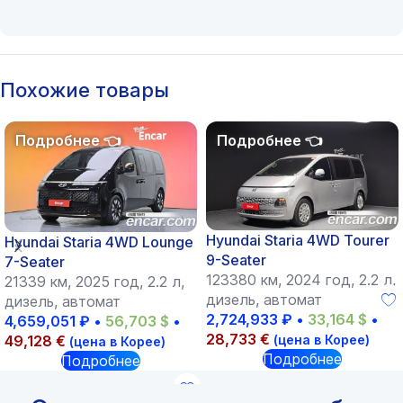
Похожие товары
Hyundai Staria 4WD Tourer
Hyundai Staria 4WD Lounge
9-Seater
7-Seater
123380 км, 2024 год, 2.2 л,
21339 км, 2025 год, 2.2 л,
дизель, автомат
дизель, автомат
2,724,933
₽
•
33,164
$
•
4,659,051
₽
•
56,703
$
•
28,733
€
49,128
€
(цена в Корее)
(цена в Корее)
Подробнее
Подробнее