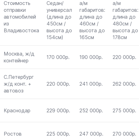
Стоимость
Седан/
а/м
а/м
отправки
универсал
габаритов:
габаритов:
автомобилей
(длина до
длина до
длина до
из
450см /
460см /
480см /
Владивостока
высота до
высота до
высота до
154см)
165см
178см
Москва, ж/д
170 000р.
190 000р.
220 000р.
контейнер
С.Петербург
ж/д конт. +
220 000р.
241 000р.
262 000р.
автовоз
Краснодар
229 000р.
252 000р.
275 000р.
Ростов
225 000р.
247 000р.
270 000р.