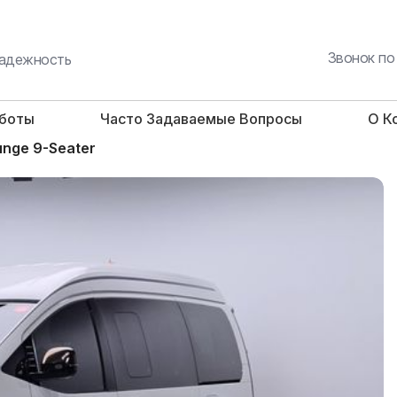
Звонок по
 надежность
аботы
Часто Задаваемые Вопросы
О К
unge 9-Seater