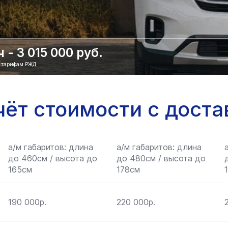
- 3 015 000 руб.
о тарифам РЖД.
чёт стоимости с доста
а/м габаритов: длина
а/м габаритов: длина
до 460см / высота до
до 480см / высота до
165см
178см
190 000р.
220 000р.