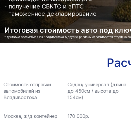
- получение СБКТС и эПТС
- таможенное декларирование
Итоговая стоимость авто под ключ 
* Доставка автомобиля из Владивостока в другие регионы оплачивается отдельно п
Рас
Стоимость отправки
Седан/ универсал (длина
автомобилей из
до 450см / высота до
Владивостока
154см)
Москва, ж/д контейнер
170 000р.