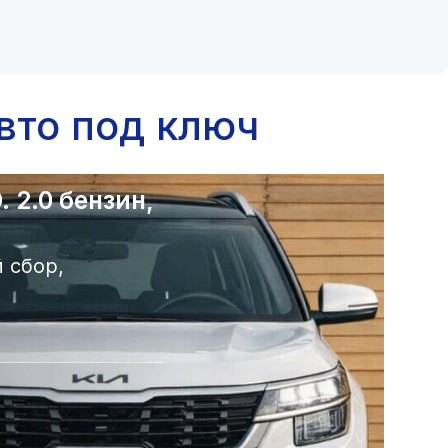
вто под ключ
 2.0 бензин,
 сбор,