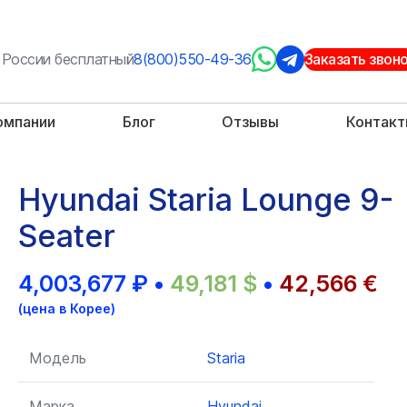
 России бесплатный
8(800)550-49-36
Заказать звон
омпании
Блог
Отзывы
Контак
Hyundai Staria Lounge 9-
Seater
4,003,677
₽
•
49,181
$
•
42,566
€
(цена в Корее)
Модель
Staria
Марка
Hyundai