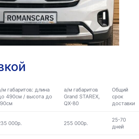
вкой
а/м габаритов: длина
а/м габаритов
Общий
до 490см / высота до
Grand STAREX,
срок
190см
QX-80
доставки
25-70
235 000р.
255 000р.
дней