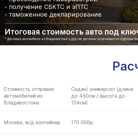
- получение СБКТС и эПТС
- таможенное декларирование
Итоговая стоимость авто под ключ 
* Доставка автомобиля из Владивостока в другие регионы оплачивается отдельно п
Рас
Стоимость отправки
Седан/ универсал (длина
автомобилей из
до 450см / высота до
Владивостока
154см)
Москва, ж/д контейнер
170 000р.