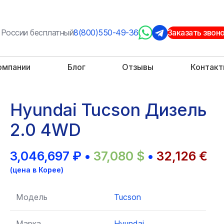
 России бесплатный
8(800)550-49-36
Заказать звон
омпании
Блог
Отзывы
Контак
Hyundai Tucson Дизель
2.0 4WD
3,046,697
₽
•
37,080
$
•
32,126
€
(цена в Корее)
Модель
Tucson
Марка
Hyundai