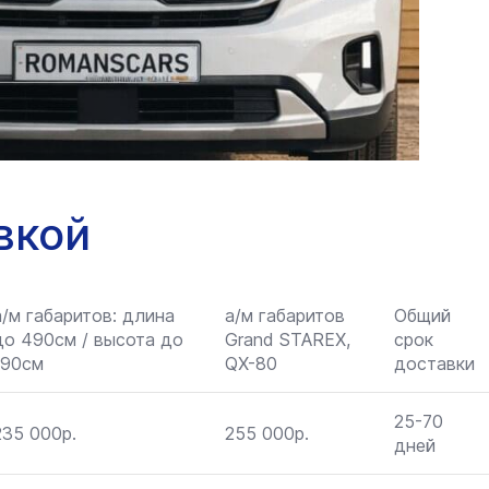
вкой
а/м габаритов: длина
а/м габаритов
Общий
до 490см / высота до
Grand STAREX,
срок
190см
QX-80
доставки
25-70
235 000р.
255 000р.
дней