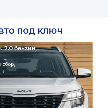
вто под ключ
 2.0 бензин,
 сбор,