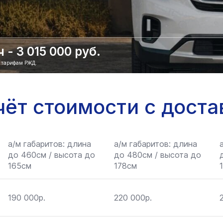
- 3 015 000 руб.
о тарифам РЖД.
чёт стоимости с доста
а/м габаритов: длина
а/м габаритов: длина
до 460см / высота до
до 480см / высота до
165см
178см
190 000р.
220 000р.