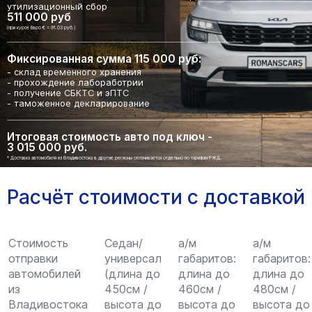
утилизационный сбор
511 000 руб
(при курсе Евро € = 91.03 руб.)
Фиксированная сумма 115 000 руб:
- склад временного хранения
- прохождение лабоработрии
- получение СБКТС и эПТС
- таможенное декларирование
Итоговая стоимость авто под ключ -
3 015 000 руб.
* Доставка автомобиля из Владивостока в другие регионы оплачивается отдельно по тарифам РЖД.
Расчёт стоимости с доставкой
Стоимость
Седан/
а/м
а/м
отправки
универсал
габаритов:
габаритов:
автомобилей
(длина до
длина до
длина до
из
450см /
460см /
480см /
Владивостока
высота до
высота до
высота до