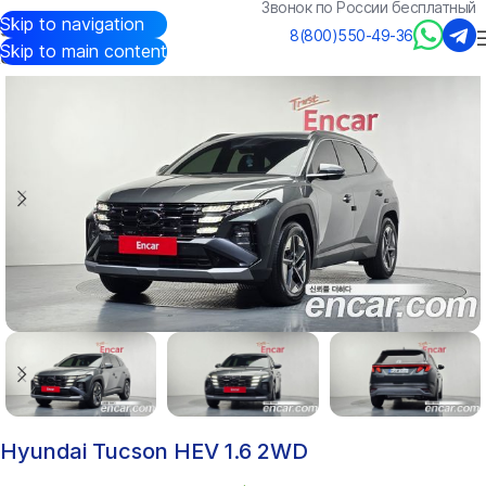
Звонок по России бесплатный
Skip to navigation
Авто из Кореи
/
Каталог
/
Hyundai
/
Tucson
8(800)550-49-36
Skip to main content
Hyundai Tucson HEV 1.6 2WD