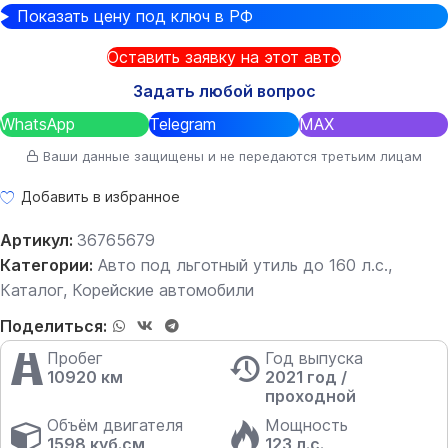
Показать цену под ключ в РФ
Оставить заявку на этот авто
Задать любой вопрос
WhatsApp
Telegram
MAX
Ваши данные защищены и не передаются третьим лицам
Добавить в избранное
Артикул:
36765679
Категории:
Авто под льготный утиль до 160 л.с.
,
Каталог
,
Корейские автомобили
Поделиться:
Пробег
Год выпуска
10920 км
2021 год /
проходной
Объём двигателя
Мощность
1598 куб.см
123 л.с.