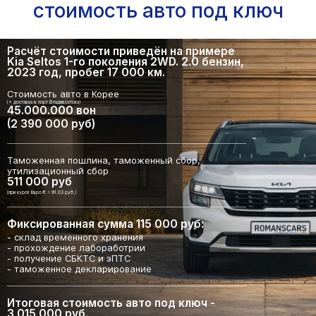
стоимость авто под ключ
Расчёт стоимости приведён на примере
Kia Seltos 1-го поколения 2WD. 2.0 бензин,
2023 год, пробег 17 000 км.
Стоимость авто в Корее
(+ доставка в порт Владивостока)
45.000.000 вон
(2 390 000 руб)
Таможенная пошлина, таможенный сбор,
утилизационный сбор
511 000 руб
(при курсе Евро € = 91.03 руб.)
Фиксированная сумма 115 000 руб:
- склад временного хранения
- прохождение лабоработрии
- получение СБКТС и эПТС
- таможенное декларирование
Итоговая стоимость авто под ключ -
3 015 000 руб.