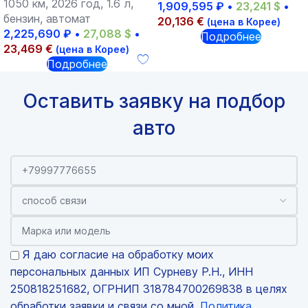
1050 км, 2026 год, 1.6 л,
1,909,595
₽
•
23,241
$
•
бензин, автомат
20,136
€
(цена в Корее)
2,225,690
₽
•
27,088
$
•
Подробнее
23,469
€
(цена в Корее)
Подробнее
Оставить заявку на подбор
авто
Я даю согласие на обработку моих
персональных данных ИП Сурневу Р.Н., ИНН
250818251682, ОГРНИП 318784700269838 в целях
обработки заявки и связи со мной.
Политика