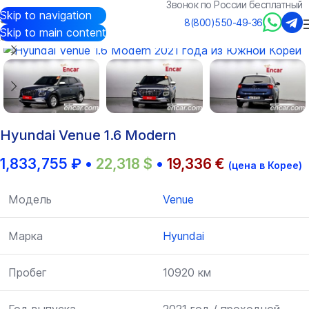
Звонок по России бесплатный
Skip to navigation
Авто из Кореи
/
Каталог
/
Hyundai
/
Venue
8(800)550-49-36
Skip to main content
Hyundai Venue 1.6 Modern
1,833,755
₽
•
22,318
$
•
19,336
€
(цена в Корее)
Модель
Venue
Марка
Hyundai
Пробег
10920 км