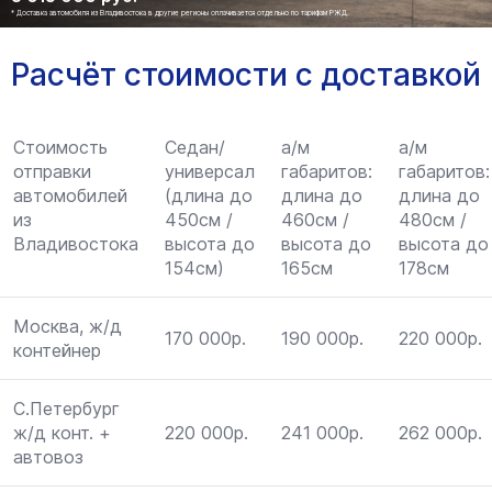
* Доставка автомобиля из Владивостока в другие регионы оплачивается отдельно по тарифам РЖД.
Расчёт стоимости с доставкой
Стоимость
Седан/
а/м
а/м
отправки
универсал
габаритов:
габаритов:
автомобилей
(длина до
длина до
длина до
из
450см /
460см /
480см /
Владивостока
высота до
высота до
высота до
154см)
165см
178см
Москва, ж/д
170 000р.
190 000р.
220 000р.
контейнер
С.Петербург
ж/д конт. +
220 000р.
241 000р.
262 000р.
автовоз