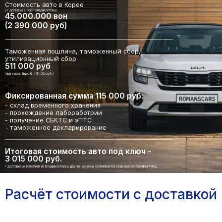
Стоимость авто в Корее
(+ доставка в порт Владивостока)
45.000.000 вон
(2 390 000 руб)
Таможенная пошлина, таможенный сбор,
утилизационный сбор
511 000 руб
(при курсе Евро € = 91.03 руб.)
Фиксированная сумма 115 000 руб:
- склад временного хранения
- прохождение лабоработрии
- получение СБКТС и эПТС
- таможенное декларирование
Итоговая стоимость авто под ключ -
3 015 000 руб.
* Доставка автомобиля из Владивостока в другие регионы оплачивается отдельно по тарифам РЖД.
Расчёт стоимости с доставкой