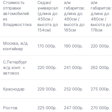
Стоимость
Седан/
а/м
а/м
отправки
универсал
габаритов:
габаритов:
автомобилей
(длина до
длина до
длина до
из
450см /
460см /
480см /
Владивостока
высота до
высота до
высота до
154см)
165см
178см
Москва, ж/д
170 000р.
190 000р.
220 000р.
контейнер
С.Петербург
ж/д конт. +
220 000р.
241 000р.
262 000р.
автовоз
Краснодар
229 000р.
252 000р.
275 000р.
Ростов
225 000р.
247 000р.
270 000р.