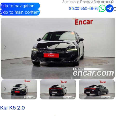
Звонок по России бесплатный
Skip to navigation
Авто из Кореи
/
Каталог
/
Kia
/
K5
8(800)550-49-36
Skip to main content
Kia K5 2.0