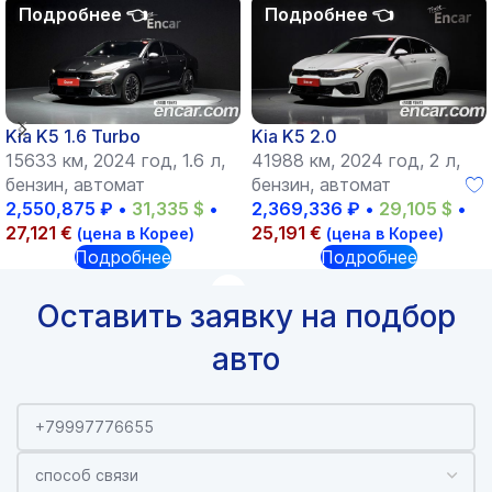
Kia K5 1.6 Turbo
Kia K5 2.0
15633 км, 2024 год, 1.6 л,
41988 км, 2024 год, 2 л,
бензин, автомат
бензин, автомат
2,550,875
₽
•
31,335
$
•
2,369,336
₽
•
29,105
$
•
27,121
€
25,191
€
(цена в Корее)
(цена в Корее)
Подробнее
Подробнее
Оставить заявку на подбор
авто