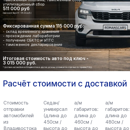
утилизационный сбор
511 000 руб
(при курсе Евро € = 91.03 руб.)
Фиксированная сумма 115 000 руб:
- склад временного хранения
- прохождение лабоработрии
- получение СБКТС и эПТС
- таможенное декларирование
Итоговая стоимость авто под ключ -
3 015 000 руб.
* Доставка автомобиля из Владивостока в другие регионы оплачивается отдельно по тарифам РЖД.
Расчёт стоимости с доставкой
Стоимость
Седан/
а/м
а/м
отправки
универсал
габаритов:
габаритов:
автомобилей
(длина до
длина до
длина до
из
450см /
460см /
480см /
Владивостока
высота до
высота до
высота до