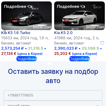
Kia K5 1.6 Turbo
Kia K5 2.0
15633 км, 2024 год, 1.6 л,
41988 км, 2024 год, 2 л,
бензин, автомат
бензин, автомат
2,573,254
₽
•
31,318
$
•
2,390,023
₽
•
29,088
$
•
27,134
€
25,202
€
(цена в Корее)
(цена в Корее)
Подробнее
Подробнее
Оставить заявку на подбор
авто