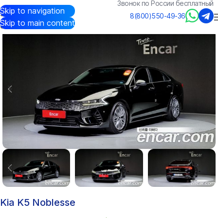
Звонок по России бесплатный
Skip to navigation
Авто из Кореи
/
Каталог
/
Kia
/
K5
8(800)550-49-36
Skip to main content
Kia K5 Noblesse