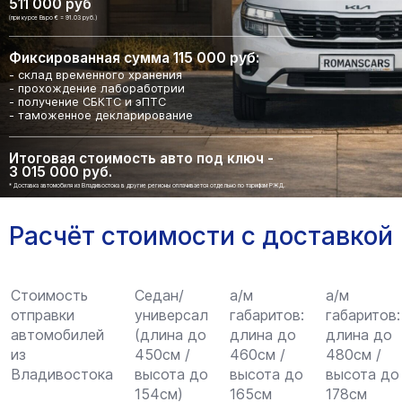
511 000 руб
(при курсе Евро € = 91.03 руб.)
Фиксированная сумма 115 000 руб:
- склад временного хранения
- прохождение лабоработрии
- получение СБКТС и эПТС
- таможенное декларирование
Итоговая стоимость авто под ключ -
3 015 000 руб.
* Доставка автомобиля из Владивостока в другие регионы оплачивается отдельно по тарифам РЖД.
Расчёт стоимости с доставкой
Стоимость
Седан/
а/м
а/м
отправки
универсал
габаритов:
габаритов:
автомобилей
(длина до
длина до
длина до
из
450см /
460см /
480см /
Владивостока
высота до
высота до
высота до
154см)
165см
178см