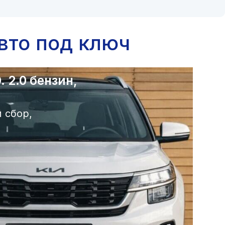
вто под ключ
 2.0 бензин,
 сбор,