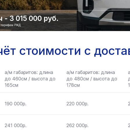
- 3 015 000 руб.
о тарифам РЖД.
чёт стоимости с доста
а/м габаритов: длина
а/м габаритов: длина
до 460см / высота до
до 480см / высота до
165см
178см
190 000р.
220 000р.
241 000р.
262 000р.