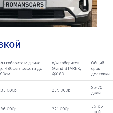
вкой
а/м габаритов: длина
а/м габаритов
Общий
до 490см / высота до
Grand STAREX,
срок
190см
QX-80
доставки
25-70
235 000р.
255 000р.
дней
35-85
286 000р.
321 000р.
дней