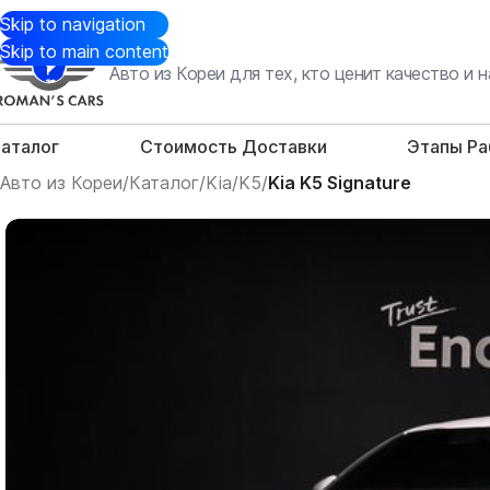
Skip to navigation
Skip to main content
Авто из Кореи для тех, кто ценит качество и
аталог
Стоимость Доставки
Этапы Р
Авто из Кореи
/
Каталог
/
Kia
/
K5
/
Kia K5 Signature