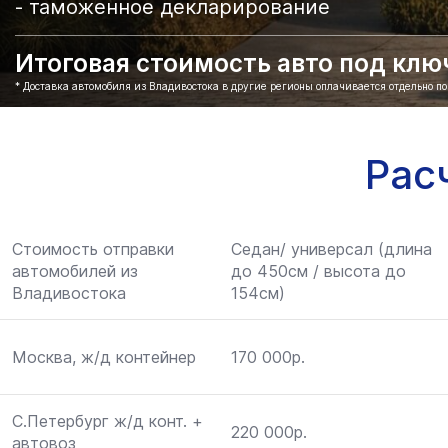
- таможенное декларирование
Итоговая стоимость авто под ключ 
* Доставка автомобиля из Владивостока в другие регионы оплачивается отдельно п
Рас
Стоимость отправки
Седан/ универсал (длина
автомобилей из
до 450см / высота до
Владивостока
154см)
Москва, ж/д контейнер
170 000р.
С.Петербург ж/д конт. +
220 000р.
автовоз