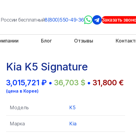
 России бесплатный
8(800)550-49-36
Заказать звон
омпании
Блог
Отзывы
Контак
Kia K5 Signature
3,015,721
₽
•
36,703
$
•
31,800
€
(цена в Корее)
Модель
K5
Марка
Kia