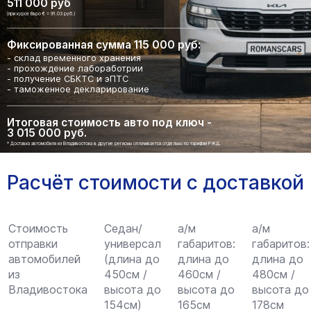
511 000 руб
(при курсе Евро € = 91.03 руб.)
Фиксированная сумма 115 000 руб:
- склад временного хранения
- прохождение лабоработрии
- получение СБКТС и эПТС
- таможенное декларирование
Итоговая стоимость авто под ключ -
3 015 000 руб.
* Доставка автомобиля из Владивостока в другие регионы оплачивается отдельно по тарифам РЖД.
Расчёт стоимости с доставкой
Стоимость
Седан/
а/м
а/м
отправки
универсал
габаритов:
габаритов:
автомобилей
(длина до
длина до
длина до
из
450см /
460см /
480см /
Владивостока
высота до
высота до
высота до
154см)
165см
178см