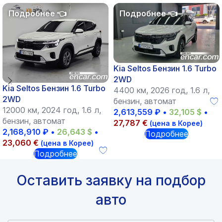
Kia Seltos Бензин 1.6 Turbo
2WD
Kia Seltos Бензин 1.6 Turbo
4400 км, 2026 год, 1.6 л,
2WD
бензин, автомат
12000 км, 2024 год, 1.6 л,
2,613,559
₽
•
32,105
$
•
бензин, автомат
27,787
€
(цена в Корее)
2,168,910
₽
•
26,643
$
•
Подробнее
23,060
€
(цена в Корее)
Подробнее
Оставить заявку на подбор
авто