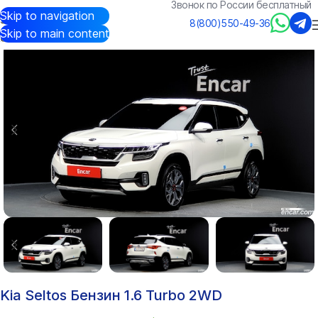
Звонок по России бесплатный
Skip to navigation
Авто из Кореи
/
Каталог
/
Kia
/
Seltos
8(800)550-49-36
Skip to main content
Kia Seltos Бензин 1.6 Turbo 2WD