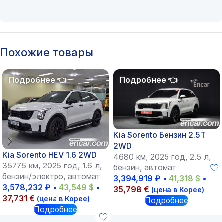
Похожие товары
Kia Sorento Бензин 2.5T
2WD
Kia Sorento HEV 1.6 2WD
4680 км, 2025 год, 2.5 л,
35775 км, 2025 год, 1.6 л,
бензин, автомат
бензин/электро, автомат
3,394,919
₽
•
41,318
$
•
3,578,232
₽
•
43,549
$
•
35,798
€
(цена в Корее)
37,731
€
(цена в Корее)
Подробнее
Подробнее