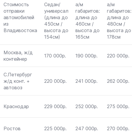
Стоимость
Седан/
а/м
а/м
отправки
универсал
габаритов:
габаритов:
автомобилей
(длина до
длина до
длина до
из
450см /
460см /
480см /
Владивостока
высота до
высота до
высота до
154см)
165см
178см
Москва, ж/д
170 000р.
190 000р.
220 000р.
контейнер
С.Петербург
ж/д конт. +
220 000р.
241 000р.
262 000р.
автовоз
Краснодар
229 000р.
252 000р.
275 000р.
Ростов
225 000р.
247 000р.
270 000р.