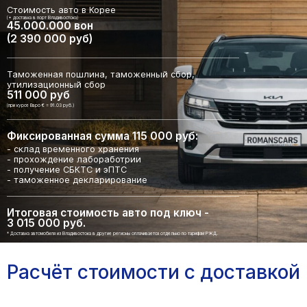
Стоимость авто в Корее
(+ доставка в порт Владивостока)
45.000.000 вон
(2 390 000 руб)
Таможенная пошлина, таможенный сбор,
утилизационный сбор
511 000 руб
(при курсе Евро € = 91.03 руб.)
Фиксированная сумма 115 000 руб:
- склад временного хранения
- прохождение лабоработрии
- получение СБКТС и эПТС
- таможенное декларирование
Итоговая стоимость авто под ключ -
3 015 000 руб.
* Доставка автомобиля из Владивостока в другие регионы оплачивается отдельно по тарифам РЖД.
Расчёт стоимости с доставкой