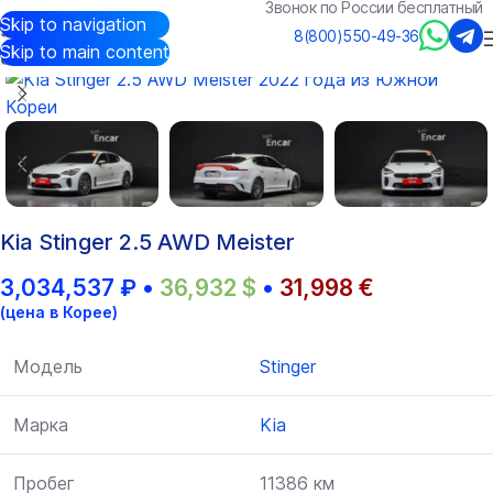
Звонок по России бесплатный
Skip to navigation
Авто из Кореи
/
Каталог
/
Kia
/
Stinger
8(800)550-49-36
Skip to main content
Kia Stinger 2.5 AWD Meister
3,034,537
₽
•
36,932
$
•
31,998
€
(цена в Корее)
Модель
Stinger
Марка
Kia
Пробег
11386 км