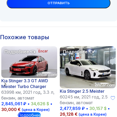
Похожие товары
Kia Stinger 3.3 GT AWD
Meister Turbo Charger
Kia Stinger 2.5 Meister
63998 км, 2021 год, 3.3 л,
60245 км, 2021 год, 2.5 л,
бензин, автомат
бензин, автомат
2,845,061
₽
•
34,626
$
•
2,477,859
₽
•
30,157
$
•
30,000
€
(цена в Корее)
26,128
€
(цена в Корее)
Подробнее