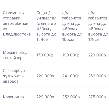
Стоимость
Седан/
а/м
а/м
отправки
универсал
габаритов:
габаритов:
автомобилей
(длина до
длина до
длина до
из
450см /
460см /
480см /
Владивостока
высота до
высота до
высота до
154см)
165см
178см
Москва, ж/д
170 000р.
190 000р.
220 000р.
контейнер
С.Петербург
ж/д конт. +
220 000р.
241 000р.
262 000р.
автовоз
Краснодар
229 000р.
252 000р.
275 000р.