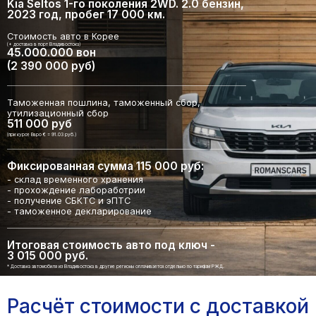
Kia Seltos 1-го поколения 2WD. 2.0 бензин,
2023 год, пробег 17 000 км.
Стоимость авто в Корее
(+ доставка в порт Владивостока)
45.000.000 вон
(2 390 000 руб)
Таможенная пошлина, таможенный сбор,
утилизационный сбор
511 000 руб
(при курсе Евро € = 91.03 руб.)
Фиксированная сумма 115 000 руб:
- склад временного хранения
- прохождение лабоработрии
- получение СБКТС и эПТС
- таможенное декларирование
Итоговая стоимость авто под ключ -
3 015 000 руб.
* Доставка автомобиля из Владивостока в другие регионы оплачивается отдельно по тарифам РЖД.
Расчёт стоимости с доставкой