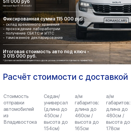
511 000 руб
(при курсе Евро € = 91.03 руб.)
Фиксированная сумма 115 000 руб:
- склад временного хранения
- прохождение лабоработрии
- получение СБКТС и эПТС
- таможенное декларирование
Итоговая стоимость авто под ключ -
3 015 000 руб.
* Доставка автомобиля из Владивостока в другие регионы оплачивается отдельно по тарифам РЖД.
Расчёт стоимости с доставкой
Стоимость
Седан/
а/м
а/м
отправки
универсал
габаритов:
габаритов:
автомобилей
(длина до
длина до
длина до
из
450см /
460см /
480см /
Владивостока
высота до
высота до
высота до
154см)
165см
178см