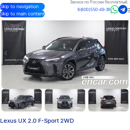
Звонок по России бесплатный
Skip to navigation
Авто из Кореи
/
Каталог
/
Lexus
/
UX
8(800)550-49-36
Skip to main content
Lexus UX 2.0 F-Sport 2WD