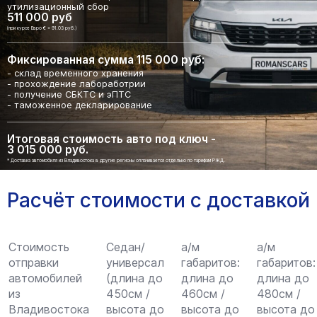
утилизационный сбор
511 000 руб
(при курсе Евро € = 91.03 руб.)
Фиксированная сумма 115 000 руб:
- склад временного хранения
- прохождение лабоработрии
- получение СБКТС и эПТС
- таможенное декларирование
Итоговая стоимость авто под ключ -
3 015 000 руб.
* Доставка автомобиля из Владивостока в другие регионы оплачивается отдельно по тарифам РЖД.
Расчёт стоимости с доставкой
Стоимость
Седан/
а/м
а/м
отправки
универсал
габаритов:
габаритов:
автомобилей
(длина до
длина до
длина до
из
450см /
460см /
480см /
Владивостока
высота до
высота до
высота до