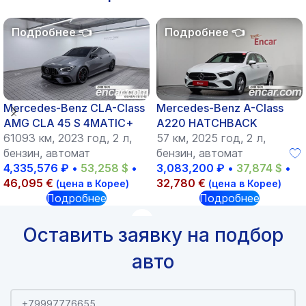
Mercedes-Benz CLA-Class
Mercedes-Benz A-Class
AMG CLA 45 S 4MATIC+
A220 HATCHBACK
61093 км, 2023 год, 2 л,
57 км, 2025 год, 2 л,
бензин, автомат
бензин, автомат
4,335,576
₽
•
53,258
$
•
3,083,200
₽
•
37,874
$
•
46,095
€
32,780
€
(цена в Корее)
(цена в Корее)
Подробнее
Подробнее
Оставить заявку на подбор
авто