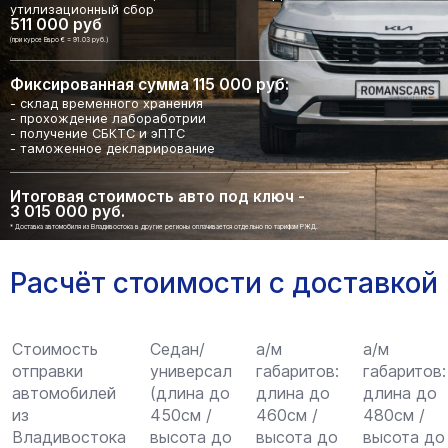
утилизационный сбор
511 000 руб
(при курсе Евро € = 91.03 руб.)
Фиксированная сумма 115 000 руб:
- склад временного хранения
- прохождение лабоработрии
- получение СБКТС и эПТС
- таможенное декларирование
Итоговая стоимость авто под ключ -
3 015 000 руб.
* Доставка автомобиля из Владивостока в другие регионы оплачивается отдельно по тарифам РЖД.
Расчёт стоимости с доставкой
Стоимость
Седан/
а/м
а/м
отправки
универсал
габаритов:
габаритов:
автомобилей
(длина до
длина до
длина до
из
450см /
460см /
480см /
Владивостока
высота до
высота до
высота до