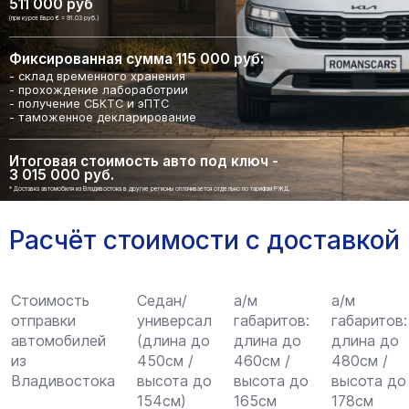
511 000 руб
(при курсе Евро € = 91.03 руб.)
Фиксированная сумма 115 000 руб:
- склад временного хранения
- прохождение лабоработрии
- получение СБКТС и эПТС
- таможенное декларирование
Итоговая стоимость авто под ключ -
3 015 000 руб.
* Доставка автомобиля из Владивостока в другие регионы оплачивается отдельно по тарифам РЖД.
Расчёт стоимости с доставкой
Стоимость
Седан/
а/м
а/м
отправки
универсал
габаритов:
габаритов:
автомобилей
(длина до
длина до
длина до
из
450см /
460см /
480см /
Владивостока
высота до
высота до
высота до
154см)
165см
178см