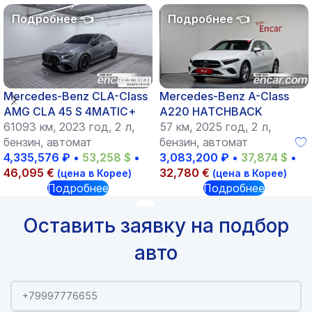
Mercedes-Benz CLA-Class
Mercedes-Benz A-Class
AMG CLA 45 S 4MATIC+
A220 HATCHBACK
61093 км, 2023 год, 2 л,
57 км, 2025 год, 2 л,
бензин, автомат
бензин, автомат
4,335,576
₽
•
53,258
$
•
3,083,200
₽
•
37,874
$
•
46,095
€
32,780
€
(цена в Корее)
(цена в Корее)
Подробнее
Подробнее
Оставить заявку на подбор
авто