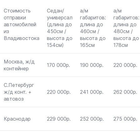
Стоимость
Седан/
а/м
а/м
отправки
универсал
габаритов:
габаритов:
автомобилей
(длина до
длина до
длина до
из
450см /
460см /
480см /
Владивостока
высота до
высота до
высота до
154см)
165см
178см
Москва, ж/д
170 000р.
190 000р.
220 000р.
контейнер
С.Петербург
ж/д конт. +
220 000р.
241 000р.
262 000р.
автовоз
Краснодар
229 000р.
252 000р.
275 000р.