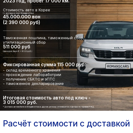
2023 год, пробег 17 000 км.
Стоимость авто в Корее
(+ доставка в порт Владивостока)
45.000.000 вон
(2 390 000 руб)
Таможенная пошлина, таможенный сбор,
утилизационный сбор
511 000 руб
(при курсе Евро € = 91.03 руб.)
Фиксированная сумма 115 000 руб:
- склад временного хранения
- прохождение лабоработрии
- получение СБКТС и эПТС
- таможенное декларирование
Итоговая стоимость авто под ключ -
3 015 000 руб.
* Доставка автомобиля из Владивостока в другие регионы оплачивается отдельно по тарифам РЖД.
Расчёт стоимости с доставкой