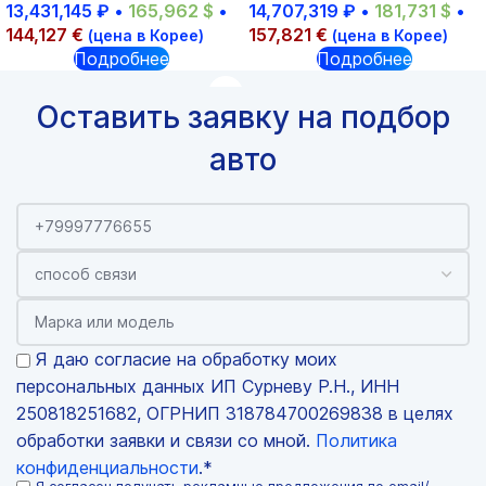
13,431,145
₽
•
165,962
$
•
14,707,319
₽
•
181,731
$
•
144,127
€
157,821
€
(цена в Корее)
(цена в Корее)
Подробнее
Подробнее
Оставить заявку на подбор
авто
Я даю согласие на обработку моих
персональных данных ИП Сурневу Р.Н., ИНН
250818251682, ОГРНИП 318784700269838 в целях
обработки заявки и связи со мной.
Политика
конфиденциальности
.*