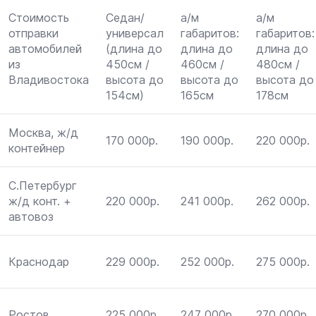
Стоимость
Седан/
а/м
а/м
отправки
универсал
габаритов:
габаритов:
автомобилей
(длина до
длина до
длина до
из
450см /
460см /
480см /
Владивостока
высота до
высота до
высота до
154см)
165см
178см
Москва, ж/д
170 000р.
190 000р.
220 000р.
контейнер
С.Петербург
ж/д конт. +
220 000р.
241 000р.
262 000р.
автовоз
Краснодар
229 000р.
252 000р.
275 000р.
Ростов
225 000р.
247 000р.
270 000р.