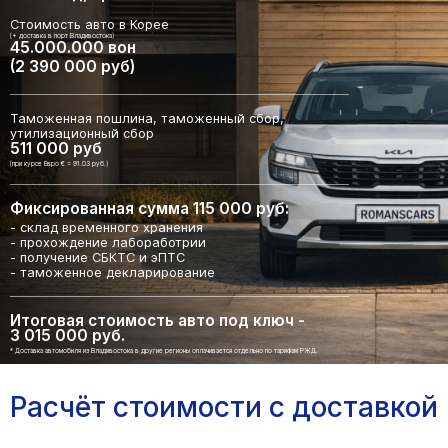
Стоимость авто в Корее
(+ доставка в порт Владивостока)
45.000.000 вон
(2 390 000 руб)
Таможенная пошлина, таможенный сбор,
утилизационный сбор
511 000 руб
(при курсе Евро € = 91.03 руб.)
Фиксированная сумма 115 000 руб:
- склад временного хранения
- прохождение лабоработрии
- получение СБКТС и эПТС
- таможенное декларирование
Итоговая стоимость авто под ключ -
3 015 000 руб.
* Доставка автомобиля из Владивостока в другие регионы оплачивается отдельно по тарифам РЖД.
Расчёт стоимости с доставкой