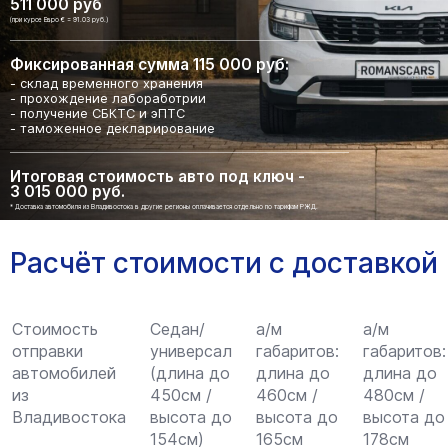
511 000 руб
(при курсе Евро € = 91.03 руб.)
Фиксированная сумма 115 000 руб:
- склад временного хранения
- прохождение лабоработрии
- получение СБКТС и эПТС
- таможенное декларирование
Итоговая стоимость авто под ключ -
3 015 000 руб.
* Доставка автомобиля из Владивостока в другие регионы оплачивается отдельно по тарифам РЖД.
Расчёт стоимости с доставкой
Стоимость
Седан/
а/м
а/м
отправки
универсал
габаритов:
габаритов:
автомобилей
(длина до
длина до
длина до
из
450см /
460см /
480см /
Владивостока
высота до
высота до
высота до
154см)
165см
178см