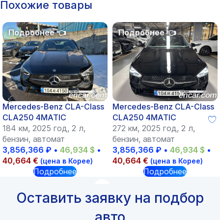
Похожие товары
Mercedes-Benz CLA-Class
Mercedes-Benz CLA-Class
CLA250 4MATIC
CLA250 4MATIC
184 км, 2025 год, 2 л,
272 км, 2025 год, 2 л,
бензин, автомат
бензин, автомат
3,856,366
₽
•
46,934
$
•
3,856,366
₽
•
46,934
$
•
40,664
€
40,664
€
(цена в Корее)
(цена в Корее)
Подробнее
Подробнее
Оставить заявку на подбор
авто