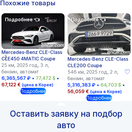
Похожие товары
Mercedes-Benz CLE-Class
CLE450 4MATIC Coupe
Mercedes-Benz CLE-Class
25 км, 2025 год, 3 л,
CLE200 Coupe
бензин, автомат
546 км, 2025 год, 2 л,
6,365,567
₽
•
77,472
$
•
бензин, автомат
67,122
€
5,316,383
₽
•
64,703
$
•
(цена в Корее)
Подробнее
56,059
€
(цена в Корее)
Подробнее
Оставить заявку на подбор
авто