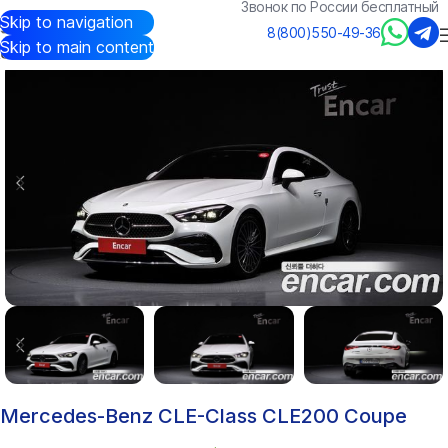
Звонок по России бесплатный
Skip to navigation
Авто из Кореи
/
Каталог
/
Mercedes-Benz
/
CLE-Class
8(800)550-49-36
Skip to main content
Mercedes-Benz CLE-Class CLE200 Coupe