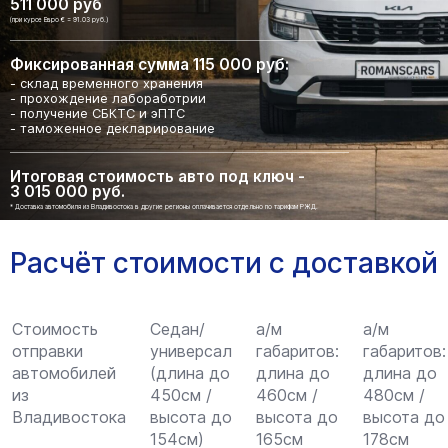
511 000 руб
(при курсе Евро € = 91.03 руб.)
Фиксированная сумма 115 000 руб:
- склад временного хранения
- прохождение лабоработрии
- получение СБКТС и эПТС
- таможенное декларирование
Итоговая стоимость авто под ключ -
3 015 000 руб.
* Доставка автомобиля из Владивостока в другие регионы оплачивается отдельно по тарифам РЖД.
Расчёт стоимости с доставкой
Стоимость
Седан/
а/м
а/м
отправки
универсал
габаритов:
габаритов:
автомобилей
(длина до
длина до
длина до
из
450см /
460см /
480см /
Владивостока
высота до
высота до
высота до
154см)
165см
178см