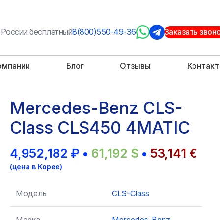
 России бесплатный
8(800)550-49-36
Заказать звон
омпании
Блог
Отзывы
Контак
Mercedes-Benz CLS-
Class CLS450 4MATIC
4,952,182
₽
•
61,192
$
•
53,141
€
(цена в Корее)
Модель
CLS-Class
Марка
Mercedes-Benz