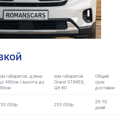
вкой
а/м габаритов: длина
а/м габаритов
Общий
до 490см / высота до
Grand STAREX,
срок
190см
QX-80
доставки
25-70
235 000р.
255 000р.
дней