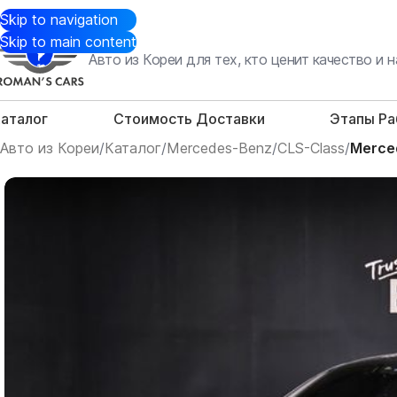
Skip to navigation
Skip to main content
Авто из Кореи для тех, кто ценит качество и
аталог
Стоимость Доставки
Этапы Р
Авто из Кореи
/
Каталог
/
Mercedes-Benz
/
CLS-Class
/
Merce