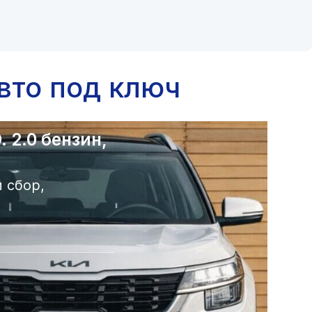
вто под ключ
 2.0 бензин,
 сбор,