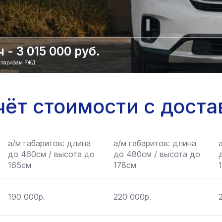
- 3 015 000 руб.
о тарифам РЖД.
чёт стоимости с доста
а/м габаритов: длина
а/м габаритов: длина
до 460см / высота до
до 480см / высота до
165см
178см
190 000р.
220 000р.