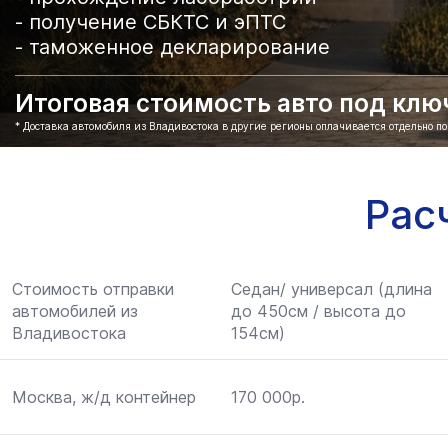
- получение СБКТС и эПТС
- таможенное декларирование
Итоговая стоимость авто под ключ 
* Доставка автомобиля из Владивостока в другие регионы оплачивается отдельно п
Рас
Стоимость отправки
Седан/ универсал (длина
автомобилей из
до 450см / высота до
Владивостока
154см)
Москва, ж/д контейнер
170 000р.