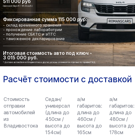
511 000 руб
(при курсе Евро € = 91.03 руб.)
Фиксированная сумма 115 000 руб:
- склад временного хранения
- прохождение лабоработрии
- получение СБКТС и эПТС
- таможенное декларирование
Итоговая стоимость авто под ключ -
3 015 000 руб.
* Доставка автомобиля из Владивостока в другие регионы оплачивается отдельно по тарифам РЖД.
Расчёт стоимости с доставкой
Стоимость
Седан/
а/м
а/м
отправки
универсал
габаритов:
габаритов:
автомобилей
(длина до
длина до
длина до
из
450см /
460см /
480см /
Владивостока
высота до
высота до
высота до
154см)
165см
178см