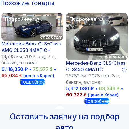
Похожие товары
Mercedes-Benz CLS-Class
AMG CLS53 4MATIC+
13583 км, 2023 год, 3 л,
бензин, автомат
Mercedes-Benz CLS-Class
6,116,350
₽
•
75,577
$
•
CLS450 4MATIC
65,634
€
25232 км, 2023 год, 3 л,
(цена в Корее)
Подробнее
бензин, автомат
5,612,080
₽
•
69,346
$
•
60,222
€
(цена в Корее)
Подробнее
Оставить заявку на подбор
авто