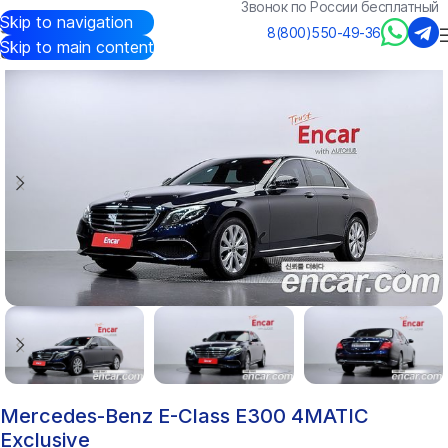
Звонок по России бесплатный
Skip to navigation
Авто из Кореи
/
Каталог
/
Mercedes-Benz
/
E-Class
8(800)550-49-36
Skip to main content
Mercedes-Benz E-Class E300 4MATIC
Exclusive