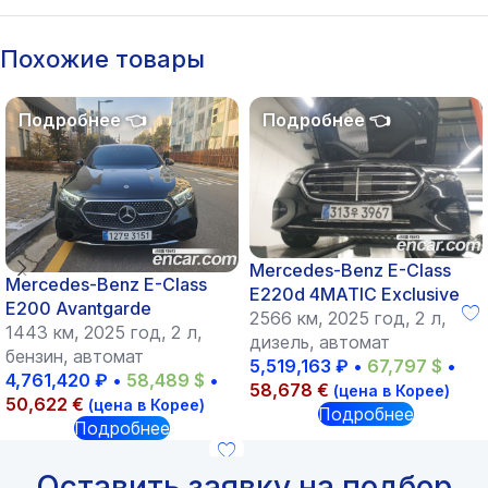
Похожие товары
Mercedes-Benz E-Class
Mercedes-Benz E-Class
E220d 4MATIC Exclusive
E200 Avantgarde
2566 км, 2025 год, 2 л,
1443 км, 2025 год, 2 л,
дизель, автомат
бензин, автомат
5,519,163
₽
•
67,797
$
•
4,761,420
₽
•
58,489
$
•
58,678
€
(цена в Корее)
50,622
€
(цена в Корее)
Подробнее
Подробнее
Оставить заявку на подбор