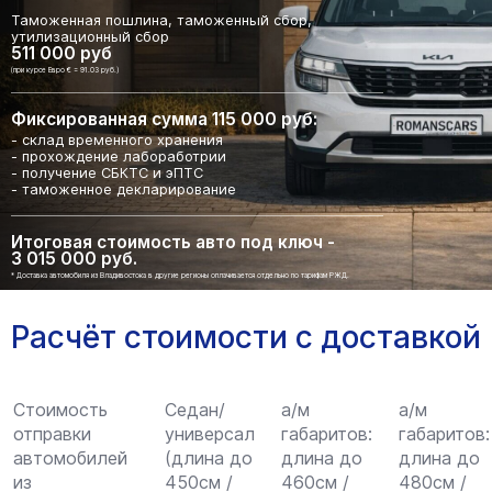
Таможенная пошлина, таможенный сбор,
утилизационный сбор
511 000 руб
(при курсе Евро € = 91.03 руб.)
Фиксированная сумма 115 000 руб:
- склад временного хранения
- прохождение лабоработрии
- получение СБКТС и эПТС
- таможенное декларирование
Итоговая стоимость авто под ключ -
3 015 000 руб.
* Доставка автомобиля из Владивостока в другие регионы оплачивается отдельно по тарифам РЖД.
Расчёт стоимости с доставкой
Стоимость
Седан/
а/м
а/м
отправки
универсал
габаритов:
габаритов:
автомобилей
(длина до
длина до
длина до
из
450см /
460см /
480см /