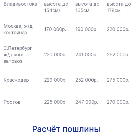
Владивостока
высота до
высота до
высота до
154см)
165см
178см
Москва, ж/д
170 000р.
190 000р.
220 000р.
контейнер
С.Петербург
ж/д конт. +
220 000р.
241 000р.
262 000р.
автовоз
Краснодар
229 000р.
252 000р.
275 000р.
Ростов
225 000р.
247 000р.
270 000р.
Расчёт пошлины