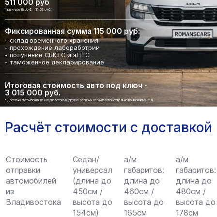
511 000 руб
(при курсе Евро € = 91.03 руб.)
Фиксированная сумма 115 000 руб:
- склад временного хранения
- прохождение лабоработрии
- получение СБКТС и эПТС
- таможенное декларирование
Итоговая стоимость авто под ключ -
3 015 000 руб.
* Доставка автомобиля из Владивостока в другие регионы оплачивается отдельно по тарифам РЖД.
Расчёт стоимости с доставкой
Стоимость
Седан/
а/м
а/м
отправки
универсал
габаритов:
габаритов:
автомобилей
(длина до
длина до
длина до
из
450см /
460см /
480см /
Владивостока
высота до
высота до
высота до
154см)
165см
178см