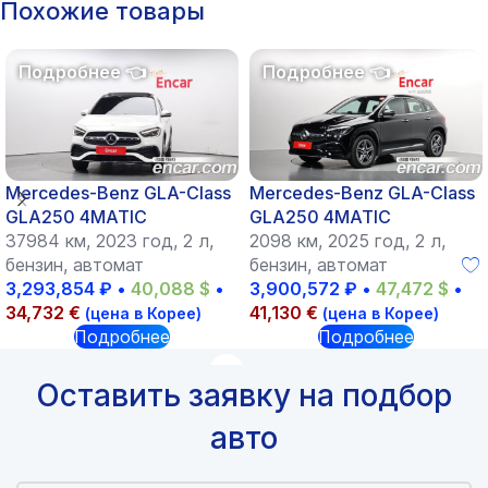
Похожие товары
Mercedes-Benz GLA-Class
Mercedes-Benz GLA-Class
GLA250 4MATIC
GLA250 4MATIC
37984 км, 2023 год, 2 л,
2098 км, 2025 год, 2 л,
бензин, автомат
бензин, автомат
3,293,854
₽
•
40,088
$
•
3,900,572
₽
•
47,472
$
•
34,732
€
41,130
€
(цена в Корее)
(цена в Корее)
Подробнее
Подробнее
Оставить заявку на подбор
авто