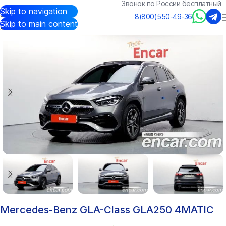
Звонок по России бесплатный
Skip to navigation
Авто из Кореи
/
Каталог
/
Mercedes-Benz
/
GLA-Class
8(800)550-49-36
Skip to main content
Mercedes-Benz GLA-Class GLA250 4MATIC