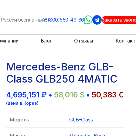
 России бесплатный
8(800)550-49-36
Заказать звон
омпании
Блог
Отзывы
Контак
Mercedes-Benz GLB-
Class GLB250 4MATIC
4,695,151
₽
•
58,016
$
•
50,383
€
(цена в Корее)
Модель
GLB-Class
Марка
Mercedes-Benz