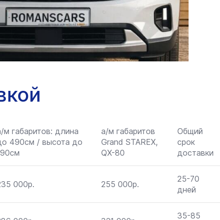
вкой
а/м габаритов: длина
а/м габаритов
Общий
до 490см / высота до
Grand STAREX,
срок
190см
QX-80
доставки
25-70
235 000р.
255 000р.
дней
35-85