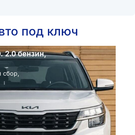
вто под ключ
 2.0 бензин,
 сбор,