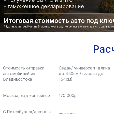
- таможенное декларирование
Итоговая стоимость авто под ключ 
* Доставка автомобиля из Владивостока в другие регионы оплачивается отдельно п
Рас
Стоимость отправки
Седан/ универсал (длина
автомобилей из
до 450см / высота до
Владивостока
154см)
Москва, ж/д контейнер
170 000р.
С.Петербург ж/д конт. +