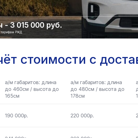
- 3 015 000 руб.
о тарифам РЖД.
чёт стоимости с доста
а/м габаритов: длина
а/м габаритов: длина
до 460см / высота до
до 480см / высота до
165см
178см
190 000р.
220 000р.