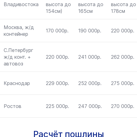
Владивостока
высота до
высота до
высота до
154см)
165см
178см
Москва, ж/д
170 000р.
190 000р.
220 000р.
контейнер
С.Петербург
ж/д конт. +
220 000р.
241 000р.
262 000р.
автовоз
Краснодар
229 000р.
252 000р.
275 000р.
Ростов
225 000р.
247 000р.
270 000р.
Расчёт пошлины