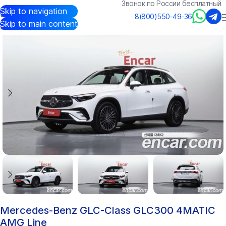
Звонок по России бесплатный
Skip to navigation
Авто из Кореи
/
Каталог
/
Mercedes-Benz
/
GLC-Class
8(800)550-49-36
Skip to main content
Mercedes-Benz GLC-Class GLC300 4MATIC
AMG Line