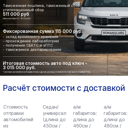
Таможенная пошлина, таможенный сбор,
утилизационный сбор
511 000 руб
(при курсе Евро € = 91.03 руб.)
Фиксированная сумма 115 000 руб:
- склад временного хранения
- прохождение лабоработрии
- получение СБКТС и эПТС
- таможенное декларирование
Итоговая стоимость авто под ключ -
3 015 000 руб.
* Доставка автомобиля из Владивостока в другие регионы оплачивается отдельно по тарифам РЖД.
Расчёт стоимости с доставкой
Стоимость
Седан/
а/м
а/м
отправки
универсал
габаритов:
габаритов:
автомобилей
(длина до
длина до
длина до
из
450см /
460см /
480см /