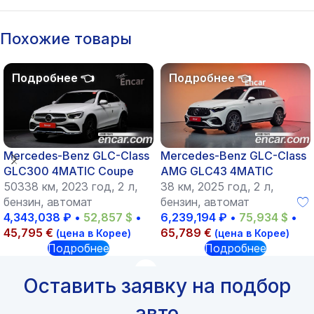
Похожие товары
Mercedes-Benz GLC-Class
Mercedes-Benz GLC-Class
GLC300 4MATIC Coupe
AMG GLC43 4MATIC
50338 км, 2023 год, 2 л,
38 км, 2025 год, 2 л,
бензин, автомат
бензин, автомат
4,343,038
₽
•
52,857
$
•
6,239,194
₽
•
75,934
$
•
45,795
€
65,789
€
(цена в Корее)
(цена в Корее)
Подробнее
Подробнее
Оставить заявку на подбор
авто