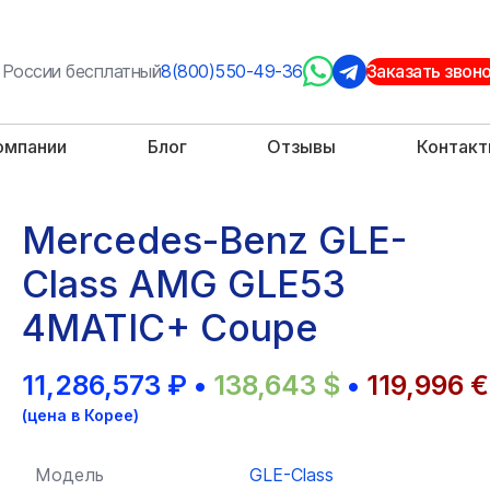
 России бесплатный
8(800)550-49-36
Заказать звон
омпании
Блог
Отзывы
Контак
Mercedes-Benz GLE-
Class AMG GLE53
4MATIC+ Coupe
11,286,573
₽
•
138,643
$
•
119,996
€
(цена в Корее)
Модель
GLE-Class