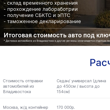
- склад временного хранения
- прохождение лабоработрии
- получение СБКТС и эПТС
- таможенное декларирование
Итоговая стоимость авто под ключ 
* Доставка автомобиля из Владивостока в другие регионы оплачивается отдельно п
Рас
Стоимость отправки
Седан/ универсал (длина
автомобилей из
до 450см / высота до
Владивостока
154см)
Москва, ж/д контейнер
170 000р.