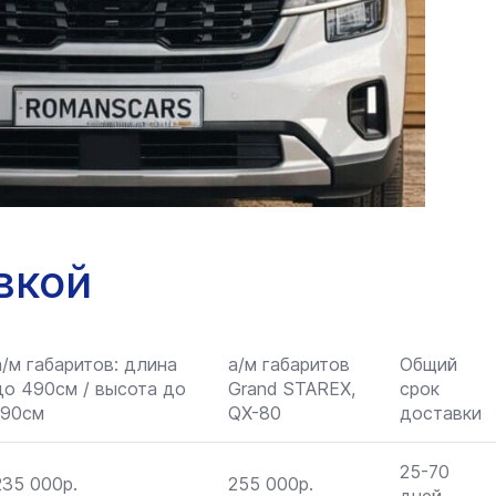
вкой
а/м габаритов: длина
а/м габаритов
Общий
до 490см / высота до
Grand STAREX,
срок
190см
QX-80
доставки
25-70
235 000р.
255 000р.