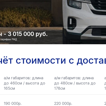
- 3 015 000 руб.
о тарифам РЖД.
чёт стоимости с доста
а/м габаритов: длина
а/м габаритов: длина
до 460см / высота до
до 480см / высота до
165см
178см
190 000р.
220 000р.