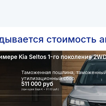
адывается стоимость а
ере Kia Seltos 1-го поколения 2WD.
Таможенная пошлина, таможенный
утилизационный сбор
511 000 руб
(при курсе Евро € = 91.03 руб.)