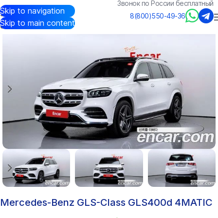
Звонок по России бесплатный
Skip to navigation
Авто из Кореи
/
Каталог
/
Mercedes-Benz
/
GLS-Class
8(800)550-49-36
Skip to main content
Mercedes-Benz GLS-Class GLS400d 4MATIC