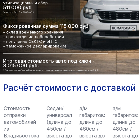
утилизационный сбор
511 000 руб
(при курсе Евро € = 91.03 руб.)
Фиксированная сумма 115 000 руб:
- склад временного хранения
- прохождение лабоработрии
- получение СБКТС и эПТС
- таможенное декларирование
Итоговая стоимость авто под ключ -
3 015 000 руб.
* Доставка автомобиля из Владивостока в другие регионы оплачивается отдельно по тарифам РЖД.
Расчёт стоимости с доставкой
Стоимость
Седан/
а/м
а/м
отправки
универсал
габаритов:
габаритов:
автомобилей
(длина до
длина до
длина до
из
450см /
460см /
480см /
Владивостока
высота до
высота до
высота до