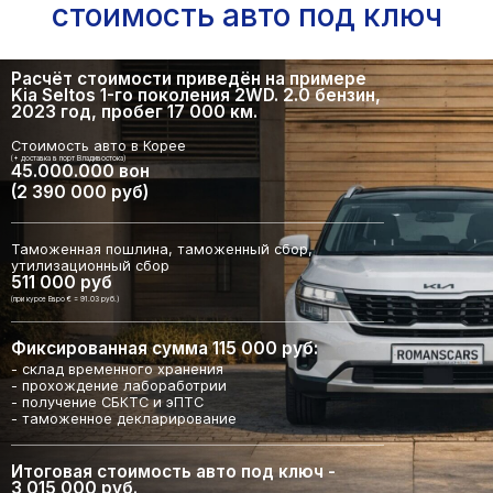
стоимость авто под ключ
Расчёт стоимости приведён на примере
Kia Seltos 1-го поколения 2WD. 2.0 бензин,
2023 год, пробег 17 000 км.
Стоимость авто в Корее
(+ доставка в порт Владивостока)
45.000.000 вон
(2 390 000 руб)
Таможенная пошлина, таможенный сбор,
утилизационный сбор
511 000 руб
(при курсе Евро € = 91.03 руб.)
Фиксированная сумма 115 000 руб:
- склад временного хранения
- прохождение лабоработрии
- получение СБКТС и эПТС
- таможенное декларирование
Итоговая стоимость авто под ключ -
3 015 000 руб.