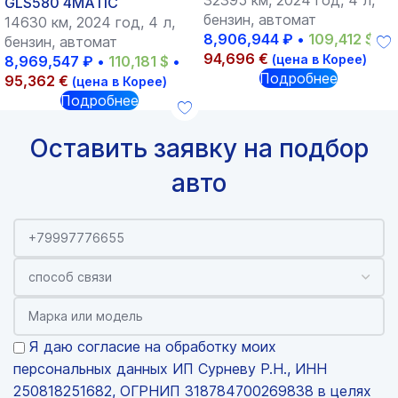
32395 км, 2024 год, 4 л,
GLS580 4MATIC
бензин, автомат
14630 км, 2024 год, 4 л,
8,906,944
₽
•
109,412
$
•
бензин, автомат
94,696
€
(цена в Корее)
8,969,547
₽
•
110,181
$
•
Подробнее
95,362
€
(цена в Корее)
Подробнее
Оставить заявку на подбор
авто
Я даю согласие на обработку моих
персональных данных ИП Сурневу Р.Н., ИНН
250818251682, ОГРНИП 318784700269838 в целях