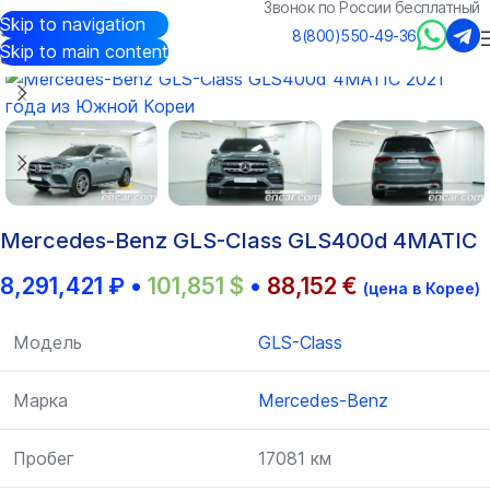
Звонок по России бесплатный
Skip to navigation
Авто из Кореи
/
Каталог
/
Mercedes-Benz
/
GLS-Class
8(800)550-49-36
Skip to main content
Mercedes-Benz GLS-Class GLS400d 4MATIC
8,291,421
₽
•
101,851
$
•
88,152
€
(цена в Корее)
Модель
GLS-Class
Марка
Mercedes-Benz
Пробег
17081 км