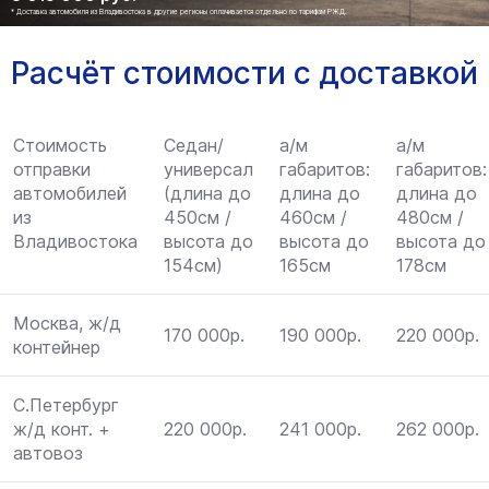
* Доставка автомобиля из Владивостока в другие регионы оплачивается отдельно по тарифам РЖД.
Расчёт стоимости с доставкой
Стоимость
Седан/
а/м
а/м
отправки
универсал
габаритов:
габаритов:
автомобилей
(длина до
длина до
длина до
из
450см /
460см /
480см /
Владивостока
высота до
высота до
высота до
154см)
165см
178см
Москва, ж/д
170 000р.
190 000р.
220 000р.
контейнер
С.Петербург
ж/д конт. +
220 000р.
241 000р.
262 000р.
автовоз