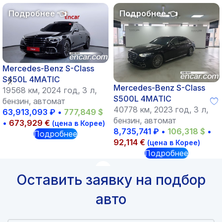
Mercedes-Benz S-Class
S450L 4MATIC
Mercedes-Benz S-Class
19568 км, 2024 год, 3 л,
S500L 4MATIC
бензин, автомат
40778 км, 2023 год, 3 л,
63,913,093
₽
•
777,849
$
бензин, автомат
•
673,929
€
(цена в Корее)
8,735,741
₽
•
106,318
$
•
Подробнее
92,114
€
(цена в Корее)
Подробнее
Оставить заявку на подбор
авто