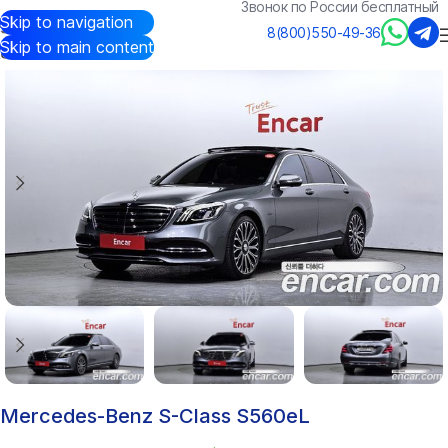
Звонок по России бесплатный
Skip to navigation
Авто из Кореи
/
Каталог
/
Mercedes-Benz
/
S-Class
8(800)550-49-36
Skip to main content
Mercedes-Benz S-Class S560eL