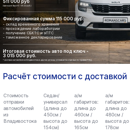
511 000 руб
(при курсе Евро € = 91.03 руб.)
Фиксированная сумма 115 000 руб:
- склад временного хранения
- прохождение лабоработрии
- получение СБКТС и эПТС
- таможенное декларирование
Итоговая стоимость авто под ключ -
3 015 000 руб.
* Доставка автомобиля из Владивостока в другие регионы оплачивается отдельно по тарифам РЖД.
Расчёт стоимости с доставкой
Стоимость
Седан/
а/м
а/м
отправки
универсал
габаритов:
габаритов:
автомобилей
(длина до
длина до
длина до
из
450см /
460см /
480см /
Владивостока
высота до
высота до
высота до
154см)
165см
178см