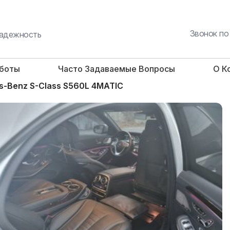
Звонок по
 надежность
аботы
Часто Задаваемые Вопросы
О К
s-Benz S-Class S560L 4MATIC