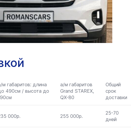
вкой
а/м габаритов: длина
а/м габаритов
Общий
до 490см / высота до
Grand STAREX,
срок
190см
QX-80
доставки
25-70
235 000р.
255 000р.
дней