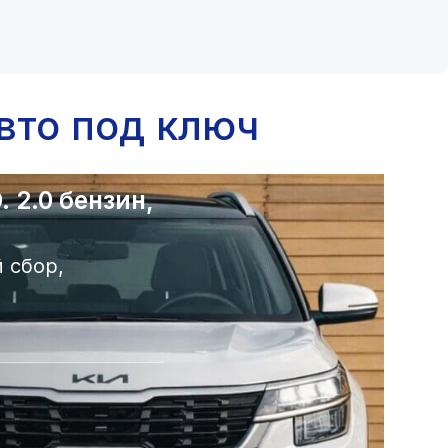
вто под ключ
 2.0 бензин,
 сбор,