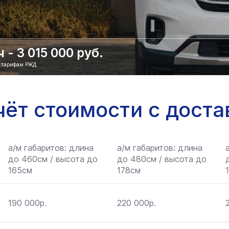
- 3 015 000 руб.
о тарифам РЖД.
чёт стоимости с доста
а/м габаритов: длина
а/м габаритов: длина
до 460см / высота до
до 480см / высота до
165см
178см
190 000р.
220 000р.