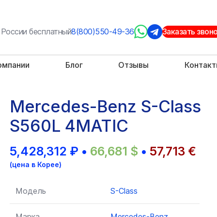
 России бесплатный
8(800)550-49-36
Заказать звон
омпании
Блог
Отзывы
Контак
Mercedes-Benz S-Class
S560L 4MATIC
5,428,312
₽
•
66,681
$
•
57,713
€
(цена в Корее)
Модель
S-Class
Марка
Mercedes-Benz