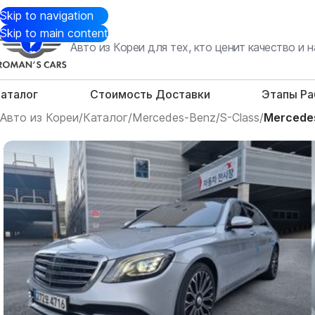
Skip to navigation
Skip to main content
Авто из Кореи для тех, кто ценит качество и
аталог
Стоимость Доставки
Этапы Р
Авто из Кореи
/
Каталог
/
Mercedes-Benz
/
S-Class
/
Mercede