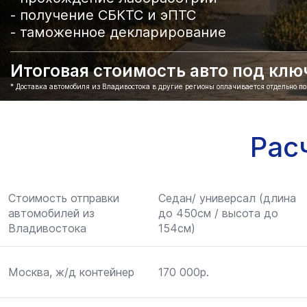
- получение СБКТС и эПТС
- таможенное декларирование
Итоговая стоимость авто под ключ 
* Доставка автомобиля из Владивостока в другие регионы оплачивается отдельно п
Рас
Стоимость отправки
Седан/ универсал (длина
автомобилей из
до 450см / высота до
Владивостока
154см)
Москва, ж/д контейнер
170 000р.